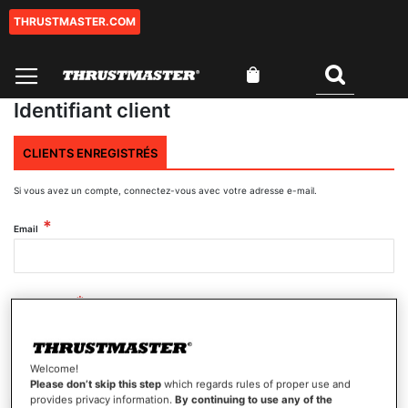
THRUSTMASTER.COM
Aller
au
contenu
Mon panier
Rechercher
Identifiant client
CLIENTS ENREGISTRÉS
Si vous avez un compte, connectez-vous avec votre adresse e-mail.
Email
Mot de passe
Welcome!
Afficher le mot de passe
Please don’t skip this step
which regards rules of proper use and
provides privacy information.
By continuing to use any of the