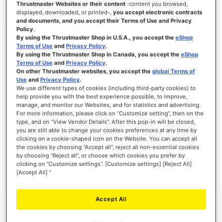
Thrustmaster Websites or their content
-content you browsed,
displayed, downloaded, or printed-,
you accept electronic contracts
and documents, and you accept their Terms of Use and Privacy
Policy
.
By using the Thrustmaster Shop in U.S.A., you accept the
eShop
SE CONNECTER
Terms of Use
and
Privacy Policy
.
By using the Thrustmaster Shop in Canada, you accept the
eShop
Mot de passe oublié ?
Terms of Use
and
Privacy Policy
.
On other Thrustmaster websites, you accept the
global Terms of
Use
and
Privacy Policy
.
We use different types of cookies (including third-party cookies) to
help provide you with the best experience possible, to improve,
manage, and monitor our Websites, and for statistics and advertising.
NOUVEAUX CLIENTS
For more information, please click on “Customize setting”, then on the
type, and on “View Vendor Details”. After this pop-in will be closed,
you are still able to change your cookies preferences at any time by
Créer un compte a de nombreux avantages : commander plus rapidement, enregistrer
clicking on a cookie-shaped icon on the Website. You can accept all
plusieurs adresses, suivre vos commandes et plus encore.
the cookies by choosing “Accept all”, reject all non-essential cookies
by choosing “Reject all”, or choose which cookies you prefer by
clicking on “Customize settings”. [Customize settings] [Reject All]
CRÉER UN COMPTE
[Accept All] ”
Accept All