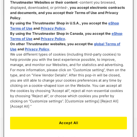
Thrustmaster Websites or their content
-content you browsed,
displayed, downloaded, or printed-,
you accept electronic contracts
and documents, and you accept their Terms of Use and Privacy
Policy
.
By using the Thrustmaster Shop in U.S.A., you accept the
eShop
SE CONNECTER
Terms of Use
and
Privacy Policy
.
By using the Thrustmaster Shop in Canada, you accept the
eShop
Mot de passe oublié ?
Terms of Use
and
Privacy Policy
.
On other Thrustmaster websites, you accept the
global Terms of
Use
and
Privacy Policy
.
We use different types of cookies (including third-party cookies) to
help provide you with the best experience possible, to improve,
manage, and monitor our Websites, and for statistics and advertising.
NOUVEAUX CLIENTS
For more information, please click on “Customize setting”, then on the
type, and on “View Vendor Details”. After this pop-in will be closed,
you are still able to change your cookies preferences at any time by
Créer un compte a de nombreux avantages : commander plus rapidement, enregistrer
clicking on a cookie-shaped icon on the Website. You can accept all
plusieurs adresses, suivre vos commandes et plus encore.
the cookies by choosing “Accept all”, reject all non-essential cookies
by choosing “Reject all”, or choose which cookies you prefer by
clicking on “Customize settings”. [Customize settings] [Reject All]
CRÉER UN COMPTE
[Accept All] ”
Accept All