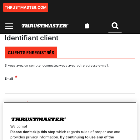
THRUSTMASTER.COM
Aller
au
contenu
Mon panier
Rechercher
Identifiant client
CLIENTS ENREGISTRÉS
Si vous avez un compte, connectez-vous avec votre adresse e-mail.
Email
Mot de passe
Welcome!
Afficher le mot de passe
Please don’t skip this step
which regards rules of proper use and
provides privacy information.
By continuing to use any of the