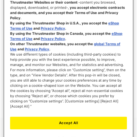
Thrustmaster Websites or their content
-content you browsed,
displayed, downloaded, or printed-,
you accept electronic contracts
and documents, and you accept their Terms of Use and Privacy
Policy
.
By using the Thrustmaster Shop in U.S.A., you accept the
eShop
SE CONNECTER
Terms of Use
and
Privacy Policy
.
By using the Thrustmaster Shop in Canada, you accept the
eShop
Mot de passe oublié ?
Terms of Use
and
Privacy Policy
.
On other Thrustmaster websites, you accept the
global Terms of
Use
and
Privacy Policy
.
We use different types of cookies (including third-party cookies) to
help provide you with the best experience possible, to improve,
manage, and monitor our Websites, and for statistics and advertising.
NOUVEAUX CLIENTS
For more information, please click on “Customize setting”, then on the
type, and on “View Vendor Details”. After this pop-in will be closed,
you are still able to change your cookies preferences at any time by
Créer un compte a de nombreux avantages : commander plus rapidement, enregistrer
clicking on a cookie-shaped icon on the Website. You can accept all
plusieurs adresses, suivre vos commandes et plus encore.
the cookies by choosing “Accept all”, reject all non-essential cookies
by choosing “Reject all”, or choose which cookies you prefer by
clicking on “Customize settings”. [Customize settings] [Reject All]
CRÉER UN COMPTE
[Accept All] ”
Accept All