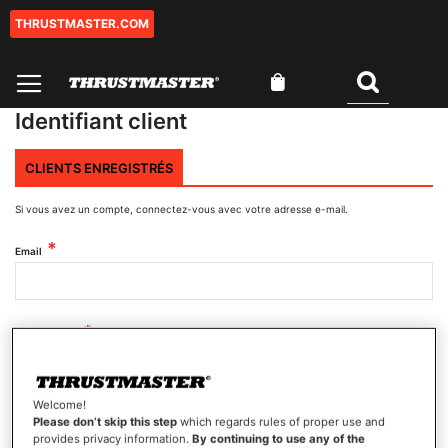
THRUSTMASTER.COM
Aller
au
contenu
Mon panier
Rechercher
Identifiant client
CLIENTS ENREGISTRÉS
Si vous avez un compte, connectez-vous avec votre adresse e-mail.
Email
Mot de passe
Welcome!
Afficher le mot de passe
Please don’t skip this step
which regards rules of proper use and
provides privacy information.
By continuing to use any of the