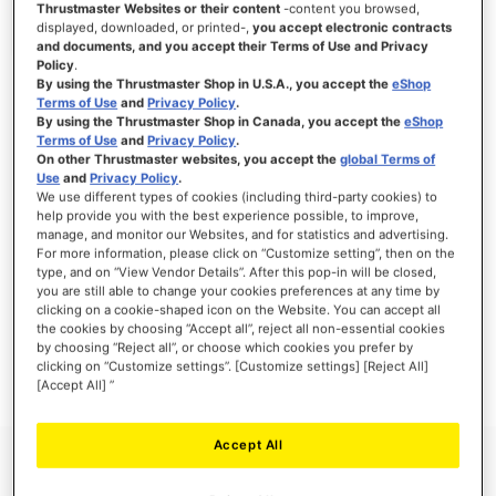
Thrustmaster Websites or their content
-content you browsed,
displayed, downloaded, or printed-,
you accept electronic contracts
and documents, and you accept their Terms of Use and Privacy
Policy
.
By using the Thrustmaster Shop in U.S.A., you accept the
eShop
SE CONNECTER
Terms of Use
and
Privacy Policy
.
By using the Thrustmaster Shop in Canada, you accept the
eShop
Mot de passe oublié ?
Terms of Use
and
Privacy Policy
.
On other Thrustmaster websites, you accept the
global Terms of
Use
and
Privacy Policy
.
We use different types of cookies (including third-party cookies) to
help provide you with the best experience possible, to improve,
manage, and monitor our Websites, and for statistics and advertising.
NOUVEAUX CLIENTS
For more information, please click on “Customize setting”, then on the
type, and on “View Vendor Details”. After this pop-in will be closed,
you are still able to change your cookies preferences at any time by
Créer un compte a de nombreux avantages : commander plus rapidement, enregistrer
clicking on a cookie-shaped icon on the Website. You can accept all
plusieurs adresses, suivre vos commandes et plus encore.
the cookies by choosing “Accept all”, reject all non-essential cookies
by choosing “Reject all”, or choose which cookies you prefer by
clicking on “Customize settings”. [Customize settings] [Reject All]
CRÉER UN COMPTE
[Accept All] ”
Accept All