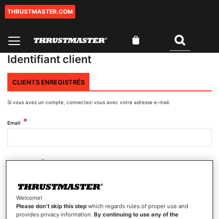
THRUSTMASTER.COM
Aller
au
contenu
Mon panier
Rechercher
Identifiant client
CLIENTS ENREGISTRÉS
Si vous avez un compte, connectez-vous avec votre adresse e-mail.
Email
Mot de passe
Welcome!
Afficher le mot de passe
Please don’t skip this step
which regards rules of proper use and
provides privacy information.
By continuing to use any of the