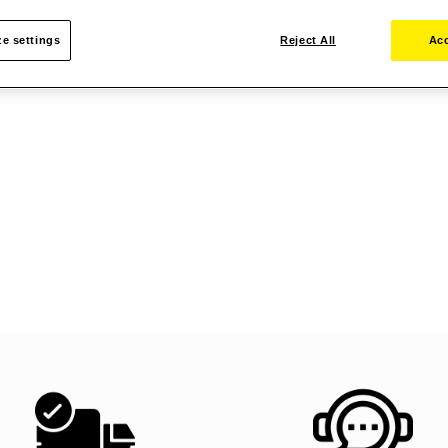
e settings
Reject All
Acc