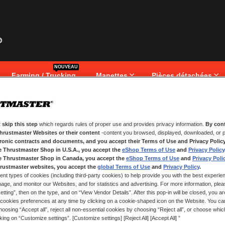
NOUVEAU
Farming / Trucking
Manettes
Pièces détachées
 skip this step
which regards rules of proper use and provides privacy information.
By cont
NOUVEAUX CLIENTS
Thrustmaster Websites or their content
-content you browsed, displayed, downloaded, or p
tronic contracts and documents, and you accept their Terms of Use and Privacy Polic
.
Créer un compte a de nombreux av
e Thrustmaster Shop in U.S.A., you accept the
eShop Terms of Use
and
Privacy Policy
adresses, suivre vos commandes e
e Thrustmaster Shop in Canada, you accept the
eShop Terms of Use
and
Privacy Poli
rustmaster websites, you accept the
global Terms of Use
and
Privacy Policy
.
ent types of cookies (including third-party cookies) to help provide you with the best experien
CRÉER UN COMPTE
ge, and monitor our Websites, and for statistics and advertising. For more information, plea
tting”, then on the type, and on “View Vendor Details”. After this pop-in will be closed, you are 
cookies preferences at any time by clicking on a cookie-shaped icon on the Website. You can
oosing “Accept all”, reject all non-essential cookies by choosing “Reject all”, or choose whi
cking on “Customize settings”. [Customize settings] [Reject All] [Accept All] ”