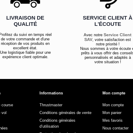
LIVRAISON DE
SERVICE CLIENT À
QUALITÉ
L'ÉCOUTE
Profitez du suivi en temps réel
Service Client
Avec notre
de votre commande et d'une
SAV
, votre satisfaction est
réception de vos produits en
notre priorité !
excellent état.
Nous sommes à votre écoute 
Une logistique fiable pour une
prêts à vous offrir des conseil
expérience client optimale.
personnalisés et adaptés à
votre situation !
s
Informations
Mon compte
e course
Thrustmaster
Mon compte
 vol
Conditions générales de vente
Mon panier
Conditions générales
Mes favoris
d’utilisation
hées
Nous contacter