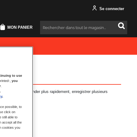
Se connecter
MON PANIER
Rechercher
inuing to use
rinted-,
you
y
.
antages : commander plus rapidement, enregistrer plusieurs
.
t plus encore.
cy
.
ce possible, to
se click on
still able to
 accept all the
ch cookies you