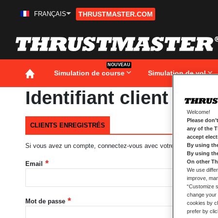
FRANÇAIS
THRUSTMASTER.COM
Aller
au
contenu
NOUVEAU
Simulation de course
Simulation de vol
Identifiant client
Welcome!
Please don’t
CLIENTS ENREGISTRÉS
any of the 
accept elec
Si vous avez un compte, connectez-vous avec votre adresse e-mail
By using th
By using th
On other Th
Email
We use differ
improve, mana
“Customize se
change your 
Mot de passe
cookies by ch
prefer by cli