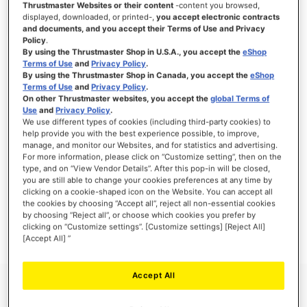
Thrustmaster Websites or their content
-content you browsed,
displayed, downloaded, or printed-,
you accept electronic contracts
and documents, and you accept their Terms of Use and Privacy
Policy
.
By using the Thrustmaster Shop in U.S.A., you accept the
eShop
SE CONNECTER
Terms of Use
and
Privacy Policy
.
By using the Thrustmaster Shop in Canada, you accept the
eShop
Mot de passe oublié ?
Terms of Use
and
Privacy Policy
.
On other Thrustmaster websites, you accept the
global Terms of
Use
and
Privacy Policy
.
We use different types of cookies (including third-party cookies) to
help provide you with the best experience possible, to improve,
manage, and monitor our Websites, and for statistics and advertising.
NOUVEAUX CLIENTS
For more information, please click on “Customize setting”, then on the
type, and on “View Vendor Details”. After this pop-in will be closed,
you are still able to change your cookies preferences at any time by
Créer un compte a de nombreux avantages : commander plus rapidement, enregistrer
clicking on a cookie-shaped icon on the Website. You can accept all
plusieurs adresses, suivre vos commandes et plus encore.
the cookies by choosing “Accept all”, reject all non-essential cookies
by choosing “Reject all”, or choose which cookies you prefer by
clicking on “Customize settings”. [Customize settings] [Reject All]
CRÉER UN COMPTE
[Accept All] ”
Accept All