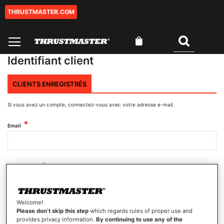
THRUSTMASTER.COM
Aller
au
contenu
Mon panier
Rechercher
Identifiant client
CLIENTS ENREGISTRÉS
Si vous avez un compte, connectez-vous avec votre adresse e-mail.
Email
Mot de passe
Welcome!
Afficher le mot de passe
Please don’t skip this step
which regards rules of proper use and
provides privacy information.
By continuing to use any of the