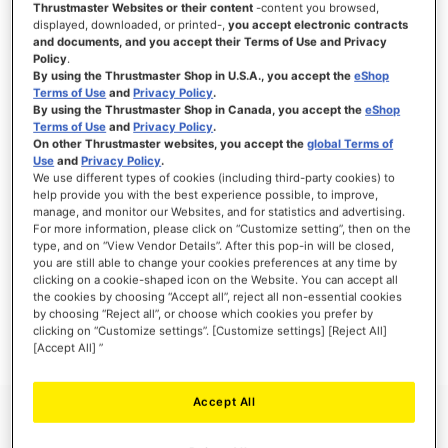
Thrustmaster Websites or their content
-content you browsed,
displayed, downloaded, or printed-,
you accept electronic contracts
and documents, and you accept their Terms of Use and Privacy
Policy
.
By using the Thrustmaster Shop in U.S.A., you accept the
eShop
SE CONNECTER
Terms of Use
and
Privacy Policy
.
By using the Thrustmaster Shop in Canada, you accept the
eShop
Mot de passe oublié ?
Terms of Use
and
Privacy Policy
.
On other Thrustmaster websites, you accept the
global Terms of
Use
and
Privacy Policy
.
We use different types of cookies (including third-party cookies) to
help provide you with the best experience possible, to improve,
manage, and monitor our Websites, and for statistics and advertising.
NOUVEAUX CLIENTS
For more information, please click on “Customize setting”, then on the
type, and on “View Vendor Details”. After this pop-in will be closed,
you are still able to change your cookies preferences at any time by
Créer un compte a de nombreux avantages : commander plus rapidement, enregistrer
clicking on a cookie-shaped icon on the Website. You can accept all
plusieurs adresses, suivre vos commandes et plus encore.
the cookies by choosing “Accept all”, reject all non-essential cookies
by choosing “Reject all”, or choose which cookies you prefer by
clicking on “Customize settings”. [Customize settings] [Reject All]
CRÉER UN COMPTE
[Accept All] ”
Accept All