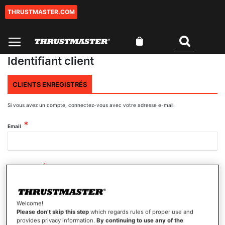
THRUSTMASTER.COM
Aller
au
contenu
Mon panier
Rechercher
Identifiant client
CLIENTS ENREGISTRÉS
Si vous avez un compte, connectez-vous avec votre adresse e-mail.
Email
Mot de passe
Welcome!
Afficher le mot de passe
Please don’t skip this step
which regards rules of proper use and
provides privacy information.
By continuing to use any of the