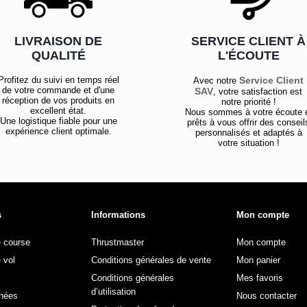
LIVRAISON DE
SERVICE CLIENT À
QUALITÉ
L'ÉCOUTE
Profitez du suivi en temps réel
Service Client
Avec notre
de votre commande et d'une
SAV
, votre satisfaction est
réception de vos produits en
notre priorité !
excellent état.
Nous sommes à votre écoute 
Une logistique fiable pour une
prêts à vous offrir des conseil
expérience client optimale.
personnalisés et adaptés à
votre situation !
s
Informations
Mon compte
e course
Thrustmaster
Mon compte
 vol
Conditions générales de vente
Mon panier
Conditions générales
Mes favoris
d’utilisation
hées
Nous contacter