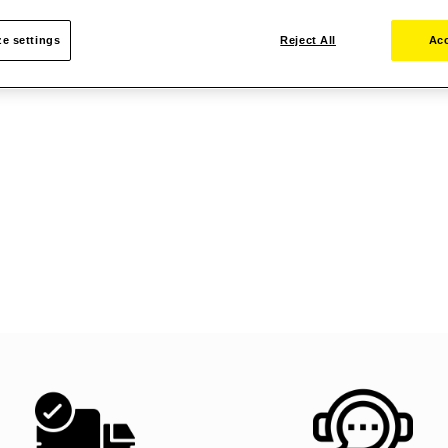
e settings
Reject All
Acc