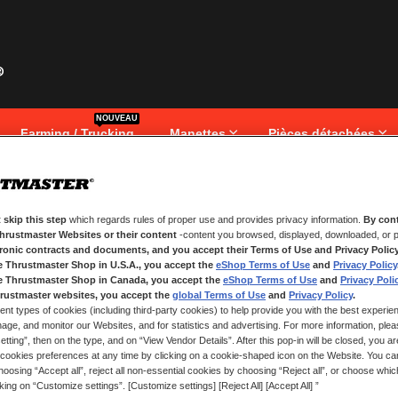
NOUVEAU
Farming / Trucking
Manettes
Pièces détachées
 skip this step
which regards rules of proper use and provides privacy information.
By cont
NOUVEAUX CLIENTS
Thrustmaster Websites or their content
-content you browsed, displayed, downloaded, or p
tronic contracts and documents, and you accept their Terms of Use and Privacy Polic
.
Créer un compte a de nombreux av
e Thrustmaster Shop in U.S.A., you accept the
eShop Terms of Use
and
Privacy Policy
adresses, suivre vos commandes e
e Thrustmaster Shop in Canada, you accept the
eShop Terms of Use
and
Privacy Poli
rustmaster websites, you accept the
global Terms of Use
and
Privacy Policy
.
ent types of cookies (including third-party cookies) to help provide you with the best experien
CRÉER UN COMPTE
ge, and monitor our Websites, and for statistics and advertising. For more information, plea
tting”, then on the type, and on “View Vendor Details”. After this pop-in will be closed, you are 
cookies preferences at any time by clicking on a cookie-shaped icon on the Website. You can
oosing “Accept all”, reject all non-essential cookies by choosing “Reject all”, or choose whi
cking on “Customize settings”. [Customize settings] [Reject All] [Accept All] ”