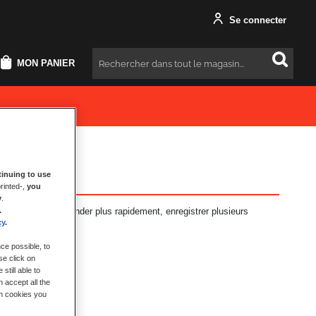
Se connecter
MON PANIER
Rechercher
inuing to use
rinted-,
you
y
.
antages : commander plus rapidement, enregistrer plusieurs
.
t plus encore.
cy
.
ce possible, to
se click on
still able to
 accept all the
ch cookies you