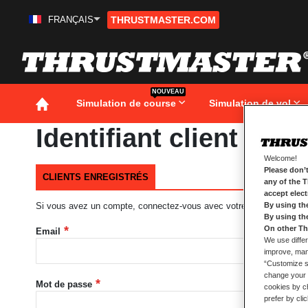
FRANÇAIS
THRUSTMASTER.COM
Aller
au
contenu
NOUVEAU
Simulation de course
Simulation de vol
Identifiant client
Welcome!
Please don’t
CLIENTS ENREGISTRÉS
any of the 
accept elec
Si vous avez un compte, connectez-vous avec votre adresse e-mail
By using th
By using th
On other Th
Email
We use differ
improve, mana
“Customize se
change your 
Mot de passe
cookies by ch
prefer by cli