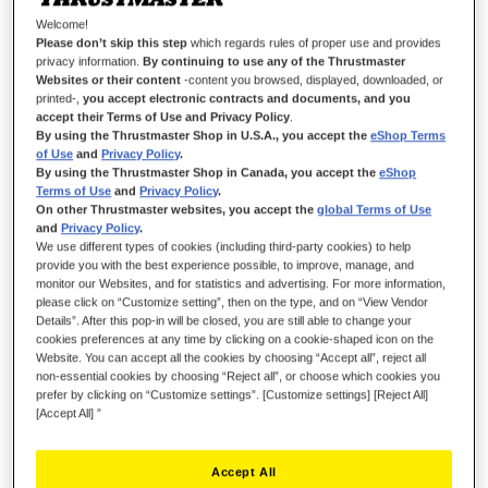
Welcome!
Please don’t skip this step
which regards rules of proper use and provides
privacy information.
By continuing to use any of the Thrustmaster
Websites or their content
-content you browsed, displayed, downloaded, or
printed-,
you accept electronic contracts and documents, and you
T818 WHITE METAL PLATE ADD-ON
accept their Terms of Use and Privacy Policy
.
By using the Thrustmaster Shop in U.S.A., you accept the
eShop Terms
of Use
and
Privacy Policy
.
By using the Thrustmaster Shop in Canada, you accept the
eShop
Terms of Use
and
Privacy Policy
.
EN STOCK
On other Thrustmaster websites, you accept the
global Terms of Use
and
Privacy Policy
.
Jeu de
2 plaques métalliques de couleur BLANCHE
pour le T818.
We use different types of cookies (including third-party cookies) to help
Personnalisez votre T818 en remplaçant les plaques métalliques bleues
provide you with the best experience possible, to improve, manage, and
d'origine par ces plaques métalliques blanches.
monitor our Websites, and for statistics and advertising. For more information,
Compatible uniquement avec le T818.
please click on “Customize setting”, then on the type, and on “View Vendor
Details”. After this pop-in will be closed, you are still able to change your
29,99 €
cookies preferences at any time by clicking on a cookie-shaped icon on the
Website. You can accept all the cookies by choosing “Accept all”, reject all
non-essential cookies by choosing “Reject all”, or choose which cookies you
prefer by clicking on “Customize settings”. [Customize settings] [Reject All]
[Accept All] ”
Accept All
AJOUTER AU PANIER