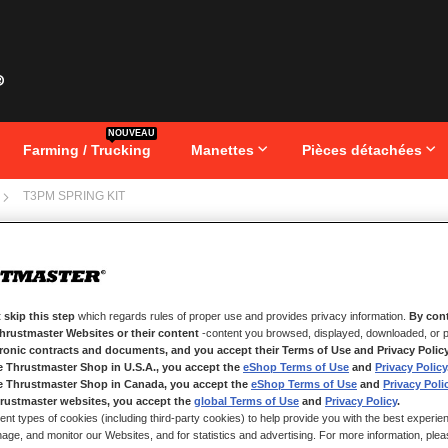
NOUVEAU
Farming / Trucking
Manettes
Pièces détachées
T3PM SPRING KIT
Passer
T3PM
au
début
de
la
Galerie
 skip this step
which regards rules of proper use and provides privacy information.
By cont
d’images
Thrustmaster Websites or their content
-content you browsed, displayed, downloaded, or p
EN STOCK
tronic contracts and documents, and you accept their Terms of Use and Privacy Polic
e Thrustmaster Shop in U.S.A., you accept the
eShop Terms of Use
and
Privacy Policy
Kit de ressorts T
e Thrustmaster Shop in Canada, you accept the
eShop Terms of Use
and
Privacy Poli
rustmaster websites, you accept the
global Terms of Use
and
Privacy Policy
.
7,99 €
ent types of cookies (including third-party cookies) to help provide you with the best experien
ge, and monitor our Websites, and for statistics and advertising. For more information, plea