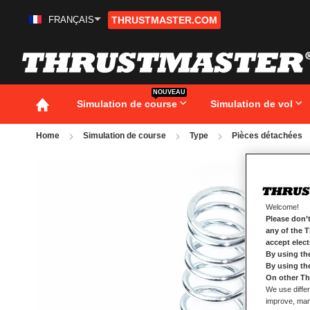
FRANÇAIS
THRUSTMASTER.COM
Aller
au
contenu
NOUVEAU
Simulation de course
Simulation de vol
Home
Simulation de course
Type
Pièces détachées
Passer
à
la
fin
de
Welcome!
la
Please don’t
galerie
any of the 
d’images
accept elec
By using th
By using th
On other Th
We use differ
improve, mana