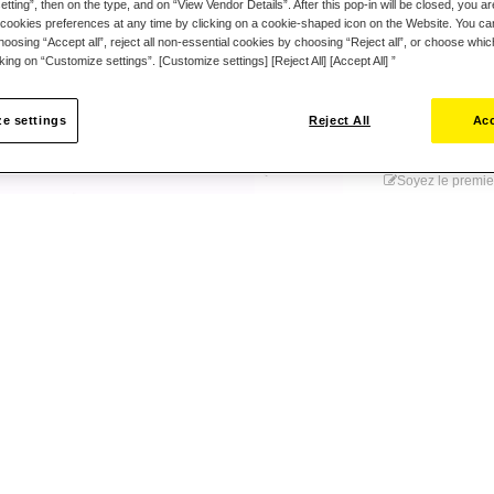
tting”, then on the type, and on “View Vendor Details”. After this pop-in will be closed, you are 
cookies preferences at any time by clicking on a cookie-shaped icon on the Website. You can
oosing “Accept all”, reject all non-essential cookies by choosing “Reject all”, or choose whi
cking on “Customize settings”. [Customize settings] [Reject All] [Accept All] ”
e settings
Reject All
Acc
Ajouter au
Soyez le premie