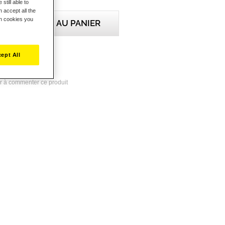
still able to
 accept all the
ch cookies you
AJOUTER AU PANIER
ept All
x favoris
r à commenter ce produit