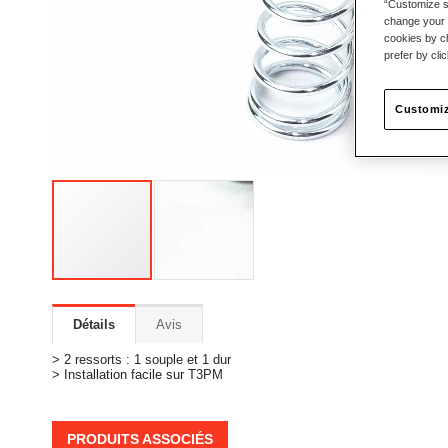
“Customize se
change your 
cookies by ch
prefer by cli
Customiz
Détails
Avis
> 2 ressorts : 1 souple et 1 dur
> Installation facile sur T3PM
PRODUITS ASSOCIÉS