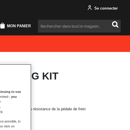
Se connecter
MON PANIER
Rechercher
 SPRING KIT
inuing to use
rinted-,
you
y
.
.
3PM pour ajuster la résistance de la pédale de frein
cy
.
ce possible, to
se click on