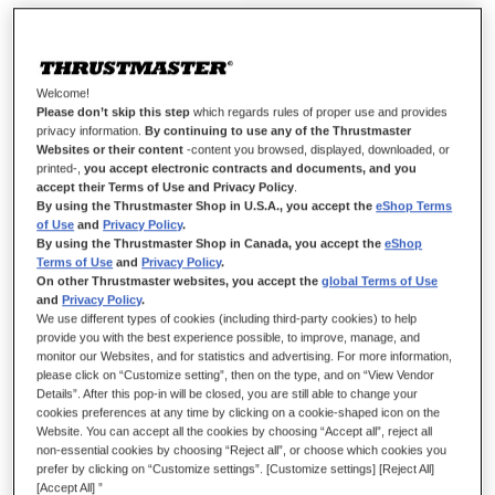
Welcome!
Please don’t skip this step
which regards rules of proper use and provides
privacy information.
By continuing to use any of the Thrustmaster
T3PA REFRESH KIT
Websites or their content
-content you browsed, displayed, downloaded, or
printed-,
you accept electronic contracts and documents, and you
accept their Terms of Use and Privacy Policy
.
By using the Thrustmaster Shop in U.S.A., you accept the
eShop Terms
of Use
and
Privacy Policy
.
EN RUPTURE DE STOCK
By using the Thrustmaster Shop in Canada, you accept the
eShop
Terms of Use
and
Privacy Policy
.
Kit de réparation T3PA
On other Thrustmaster websites, you accept the
global Terms of Use
and
Privacy Policy
.
Kit de réparation pour pédaliers T3PA.
We use different types of cookies (including third-party cookies) to help
provide you with the best experience possible, to improve, manage, and
Ce kit contient plusieurs éléments vous permettant un
monitor our Websites, and for statistics and advertising. For more information,
remplacement des éléments d'origine du T3PA et augmenter la
please click on “Customize setting”, then on the type, and on “View Vendor
durée de vie de votre équipement Thrustmaster.
Details”. After this pop-in will be closed, you are still able to change your
cookies preferences at any time by clicking on a cookie-shaped icon on the
Website. You can accept all the cookies by choosing “Accept all”, reject all
CONTENU DE LA BOITE
non-essential cookies by choosing “Reject all”, or choose which cookies you
1x Câble principal pour T3PA
prefer by clicking on “Customize settings”. [Customize settings] [Reject All]
1x Ressort de frein pour T3PA
[Accept All] ”