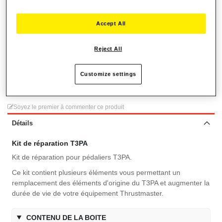
1x Ressort d'accélérateur pour T3PA
1x Ressort d'embayage pour T3PA
Accept All
1 x Informations de garantie et flyer d’instructions
Reject All
6,99 €
Customize settings
Ajouter aux favoris
Soyez le premier à commenter ce produit
Détails
Kit de réparation T3PA
Kit de réparation pour pédaliers T3PA.
Ce kit contient plusieurs éléments vous permettant un
remplacement des éléments d'origine du T3PA et augmenter la
durée de vie de votre équipement Thrustmaster.
CONTENU DE LA BOITE