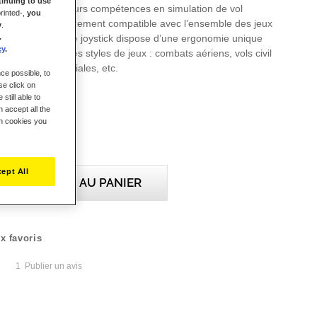
inuing to use
tant renforcer leurs compétences en simulation de vol
rinted-,
you
ug & Play » et entièrement compatible avec l’ensemble des jeux
y
.
.
érienne sur PC, le joystick dispose d’une ergonomie unique
cy
.
adapter à tous les styles de jeux : combats aériens, vols civil
 aventures spatiales, etc.
ce possible, to
se click on
still able to
 accept all the
ch cookies you
ept All
AJOUTER AU PANIER
x favoris
1
Publier un avis