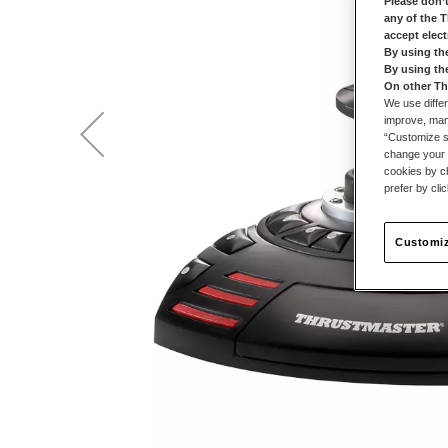
Please don’t
any of the 
accept elec
By using th
By using th
On other Th
We use differ
improve, mana
“Customize se
change your 
cookies by ch
prefer by cli
Customiz