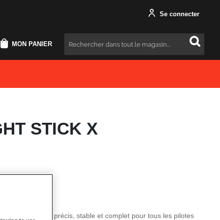
Se connecter
MON PANIER
Rechercher
GHT STICK X
« TOUT-EN-UN »
k X est le manche précis, stable et complet pour tous les pilotes