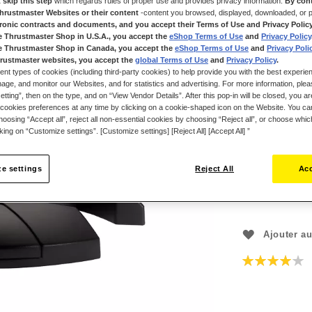
 skip this step
which regards rules of proper use and provides privacy information.
By cont
en herbe souhai
Thrustmaster Websites or their content
-content you browsed, displayed, downloaded, or p
virtuelle. « Pl
tronic contracts and documents, and you accept their Terms of Use and Privacy Polic
e Thrustmaster Shop in U.S.A., you accept the
eShop Terms of Use
and
Privacy Policy
de simulation a
e Thrustmaster Shop in Canada, you accept the
eShop Terms of Use
and
Privacy Poli
permettant de s’
rustmaster websites, you accept the
global Terms of Use
and
Privacy Policy
.
ou commerciaux,
ent types of cookies (including third-party cookies) to help provide you with the best experien
ge, and monitor our Websites, and for statistics and advertising. For more information, plea
tting”, then on the type, and on “View Vendor Details”. After this pop-in will be closed, you are 
cookies preferences at any time by clicking on a cookie-shaped icon on the Website. You can
oosing “Accept all”, reject all non-essential cookies by choosing “Reject all”, or choose whi
49,99 €
cking on “Customize settings”. [Customize settings] [Reject All] [Accept All] ”
e settings
Reject All
Acc
Ajouter au
Évaluation:
80
100
% of