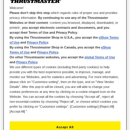
THRUSTMASTER HOTAS WARTHOG
Welcome!
DUAL THROTTLES
Please don’t skip this step
which regards rules of proper use and provides
privacy information.
By continuing to use any of the Thrustmaster
Pour les possesseurs d’un stick, pouvoir disposer d’une
Websites or their content
-content you browsed, displayed, downloaded, or
printed-,
you accept electronic contracts and documents, and you
manette des gaz indépendante permet de goûter aux joies de
accept their Terms of Use and Privacy Policy
.
la configuration HOTAS (Hands On Throttle And Stick) qui est
By using the Thrustmaster Shop in U.S.A., you accept the
eShop Terms
celle la plus proche de la réalité. Le Hotas Warthog™ Dual
of Use
and
Privacy Policy
.
Throttles ouvre non seulement cette possibilité mais la sublime
By using the Thrustmaster Shop in Canada, you accept the
eShop
en offrant une double manette des gaz associée à un panneau
Terms of Use
and
Privacy Policy
.
On other Thrustmaster websites, you accept the
global Terms of Use
de contrôle hyper complet ! Il sera ainsi le compagnon idéal
and
Privacy Policy
.
pour savourer toutes les simulations aériennes.
We use different types of cookies (including third-party cookies) to help
provide you with the best experience possible, to improve, manage, and
monitor our Websites, and for statistics and advertising. For more information,
please click on “Customize setting”, then on the type, and on “View Vendor
Details”. After this pop-in will be closed, you are still able to change your
cookies preferences at any time by clicking on a cookie-shaped icon on the
Website. You can accept all the cookies by choosing “Accept all”, reject all
non-essential cookies by choosing “Reject all”, or choose which cookies you
prefer by clicking on “Customize settings”. [Customize settings] [Reject All]
[Accept All] ”
Accept All