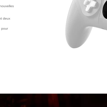
 nouvelles
nt deux
s pour