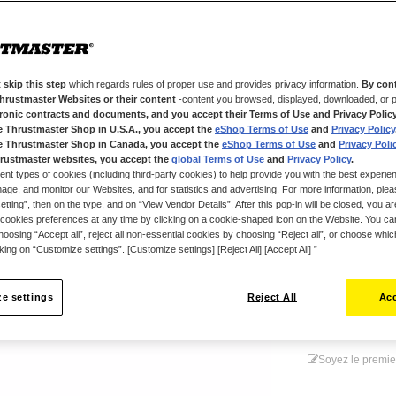
Exploitez la fl
l’emplacement 
pour un confort
Les touches mé
 skip this step
which regards rules of proper use and provides privacy information.
By cont
rapides que le
Thrustmaster Websites or their content
-content you browsed, displayed, downloaded, or p
vos combos à un
tronic contracts and documents, and you accept their Terms of Use and Privacy Polic
e Thrustmaster Shop in U.S.A., you accept the
eShop Terms of Use
and
Privacy Policy
e Thrustmaster Shop in Canada, you accept the
eShop Terms of Use
and
Privacy Poli
rustmaster websites, you accept the
global Terms of Use
and
Privacy Policy
.
ent types of cookies (including third-party cookies) to help provide you with the best experien
19,99 €
ge, and monitor our Websites, and for statistics and advertising. For more information, plea
tting”, then on the type, and on “View Vendor Details”. After this pop-in will be closed, you are 
cookies preferences at any time by clicking on a cookie-shaped icon on the Website. You can
oosing “Accept all”, reject all non-essential cookies by choosing “Reject all”, or choose whi
cking on “Customize settings”. [Customize settings] [Reject All] [Accept All] ”
e settings
Reject All
Acc
Ajouter au
Soyez le premie