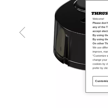
Welcome!
Please don’t
any of the 
accept elec
By using th
By using th
On other Th
We use differ
improve, mana
“Customize se
change your 
cookies by ch
prefer by cli
Customiz