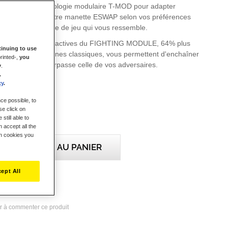
exibilité de la technologie modulaire T-MOD pour adapter
du module sur votre manette ESWAP selon vos préférences
 optimal et un style de jeu qui vous ressemble.
caniques ultra-réactives du FIGHTING MODULE, 64% plus
inuing to use
s touches membranes classiques, vous permettent d'enchaîner
rinted-,
you
e vitesse qui surpasse celle de vos adversaires.
y
.
.
cy
.
ce possible, to
se click on
still able to
 accept all the
ch cookies you
AJOUTER AU PANIER
ept All
x favoris
r à commenter ce produit