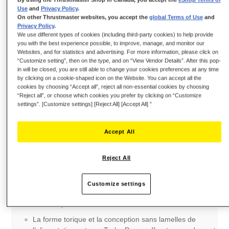
Points clefs :
Use
and
Privacy Policy
.
On other Thrustmaster websites, you accept the
global Terms of Use
and
Produit sous licence officielle Ferrari pour Windows, le
Privacy Policy
.
volant TS-PC RACER Ferrari 488 Challenge Edition est
We use different types of cookies (including third-party cookies) to help provide
you with the best experience possible, to improve, manage, and monitor our
une réplique à l’échelle 9/10 (32 cm de diamètre) du
Websites, and for statistics and advertising. For more information, please click on
volant de la Ferrari 488 Challenge.
“Customize setting”, then on the type, and on “View Vendor Details”. After this pop-
in will be closed, you are still able to change your cookies preferences at any time
Le volant dispose d’un système de retour de force
by clicking on a cookie-shaped icon on the Website. You can accept all the
reposant sur un servomoteur brushless de 40 watts
cookies by choosing “Accept all”, reject all non-essential cookies by choosing
extrêmement réactif qui, grâce au système de
“Reject all”, or choose which cookies you prefer by clicking on “Customize
refroidissement Motor Cooling Embedded (brevet en
settings”. [Customize settings] [Reject All] [Accept All] ”
instance), peut résister à une utilisation intensive
pendant les compétitions virtuelles les plus longues,
Accept All
sans aucune baisse des performances.
Le volant est conçu pour les compétitions automobiles,
Reject All
avec 15 LEDs intégrées pour la fonction compte-tours
(tr/min) et deux boutons rotatifs avec bouton-poussoir.
Son revêtement cousu main est réalisé dans le même
Customize settings
Alcantara importé d’Italie que le matériau utilisé sur les
authentiques volants Ferrari.
La forme torique et la conception sans lamelles de