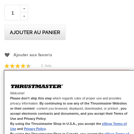
AJOUTER AU PANIER
Ajouter aux favoris
Évaluation:
2
Avis
90
100
% of
Détails
Welcome!
Please don’t skip this step
which regards rules of proper use and provides
privacy information.
By continuing to use any of the Thrustmaster Websites
or their content
-content you browsed, displayed, downloaded, or printed-,
you
accept electronic contracts and documents, and you accept their Terms of
Use and Privacy Policy
.
By using the Thrustmaster Shop in U.S.A., you accept the
eShop Terms of
Use
and
Privacy Policy
.
By using the Thrustmaster Shop in Canada, you accept the
eShop Terms of