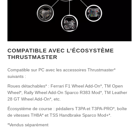
COMPATIBLE AVEC L’ÉCOSYSTÈME
THRUSTMASTER
Compatible sur PC avec les accessoires Thrustmaster*
suivants :
Roues détachables* : Ferrari F1 Wheel Add-On*, TM Open
Wheel*, Rally Wheel Add-On Sparco R383 Mod*, TM Leather
28 GT Wheel Add-On*, etc.
Écosystème de course : pédaliers T3PA et T3PA-PRO*, boîte
de vitesses TH8A* et TSS Handbrake Sparco Mod+*.
*Vendus séparément