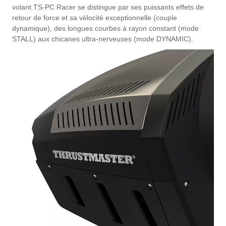
volant TS-PC Racer se distingue par ses puissants effets de
retour de force et sa vélocité exceptionnelle (couple
dynamique), des longues courbes à rayon constant (mode
STALL) aux chicanes ultra-nerveuses (mode DYNAMIC).