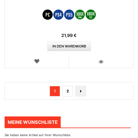
21,99 €
IN DEN WARENKORB
WUNSCHLISTE
ANSICHT
Seite
You're
Seite
Seite
Nächste
1
2
currently
reading
page
MEINE WUNSCHLISTE
Sie haben keine Artikel auf Ihrer Wunschliste.