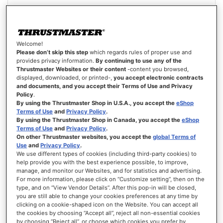
RACELINE PEDALS LTE
Welcome!
Please don’t skip this step
which regards rules of proper use and
provides privacy information.
By continuing to use any of the
Thrustmaster Websites or their content
-content you browsed,
89,99 €
displayed, downloaded, or printed-,
you accept electronic contracts
and documents, and you accept their Terms of Use and Privacy
IN DEN WARENKORB
Policy
.
By using the Thrustmaster Shop in U.S.A., you accept the
eShop
Terms of Use
and
Privacy Policy
.
WUNSCHLISTE
By using the Thrustmaster Shop in Canada, you accept the
eShop
ANSICHT
Terms of Use
and
Privacy Policy
.
On other Thrustmaster websites, you accept the
global Terms of
Use
and
Privacy Policy
.
We use different types of cookies (including third-party cookies) to
help provide you with the best experience possible, to improve,
manage, and monitor our Websites, and for statistics and advertising.
For more information, please click on “Customize setting”, then on the
type, and on “View Vendor Details”. After this pop-in will be closed,
you are still able to change your cookies preferences at any time by
clicking on a cookie-shaped icon on the Website. You can accept all
the cookies by choosing “Accept all”, reject all non-essential cookies
by choosing “Reject all”, or choose which cookies you prefer by