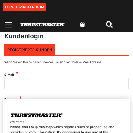
THRUSTMASTER.COM
Zum
Inhalt
springen
Mein Warenkorb
Suchen
Kundenlogin
REGISTRIERTE KUNDEN
Wenn Sie ein Konto haben, melden Sie sich mit Ihrer e-Mail-Adresse.
E-Mail
Passwort
Welcome!
Passwort anzeigen
Please don’t skip this step
which regards rules of proper use and
provides privacy information.
By continuing to use any of the