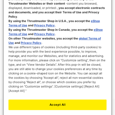
Thrustmaster Websites or their content
-content you browsed,
displayed, downloaded, or printed-,
you accept electronic contracts
and documents, and you accept their Terms of Use and Privacy
Policy
.
ANMELDEN
By using the Thrustmaster Shop in U.S.A., you accept the
eShop
Terms of Use
and
Privacy Policy
.
Passwort vergessen?
By using the Thrustmaster Shop in Canada, you accept the
eShop
Terms of Use
and
Privacy Policy
.
On other Thrustmaster websites, you accept the
global Terms of
Use
and
Privacy Policy
.
We use different types of cookies (including third-party cookies) to
help provide you with the best experience possible, to improve,
manage, and monitor our Websites, and for statistics and advertising.
NEUE KUNDEN
For more information, please click on “Customize setting”, then on the
type, and on “View Vendor Details”. After this pop-in will be closed,
Ihre Anmeldung hat viele Vorteile: schnellerer Bestellvorgang, speichern von mehreren
you are still able to change your cookies preferences at any time by
Adressen, Sendungsverfolgung und vieles mehr.
clicking on a cookie-shaped icon on the Website. You can accept all
the cookies by choosing “Accept all”, reject all non-essential cookies
by choosing “Reject all”, or choose which cookies you prefer by
EIN KONTO ERSTELLEN
clicking on “Customize settings”. [Customize settings] [Reject All]
[Accept All] ”
Accept All