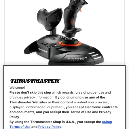
Welcome!
T.FLIGHT HOTAS NEO ACE COMBAT 8 WINGS OF THEVE EDITION
Please don’t skip this step
which regards rules of proper use and
(PLAYSTATION/PC)
provides privacy information.
By continuing to use any of the
Thrustmaster Websites or their content
-content you browsed,
displayed, downloaded, or printed-,
you accept electronic contracts
and documents, and you accept their Terms of Use and Privacy
Policy
.
By using the Thrustmaster Shop in U.S.A., you accept the
eShop
129,99 €
Terms of Use
and
Privacy Policy
.