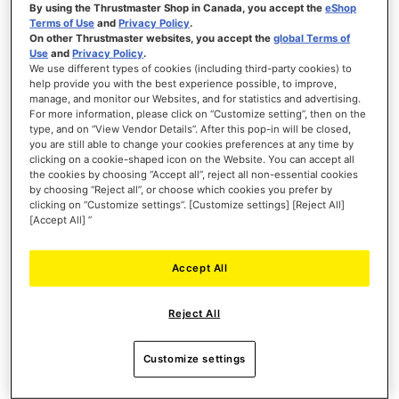
By using the Thrustmaster Shop in Canada, you accept the
eShop
Terms of Use
and
Privacy Policy
.
VORBESTELLUNG
On other Thrustmaster websites, you accept the
global Terms of
Use
and
Privacy Policy
.
WUNSCHLISTE
We use different types of cookies (including third-party cookies) to
ANSICHT
help provide you with the best experience possible, to improve,
manage, and monitor our Websites, and for statistics and advertising.
For more information, please click on “Customize setting”, then on the
type, and on “View Vendor Details”. After this pop-in will be closed,
you are still able to change your cookies preferences at any time by
clicking on a cookie-shaped icon on the Website. You can accept all
the cookies by choosing “Accept all”, reject all non-essential cookies
by choosing “Reject all”, or choose which cookies you prefer by
clicking on “Customize settings”. [Customize settings] [Reject All]
[Accept All] ”
Accept All
Reject All
Customize settings