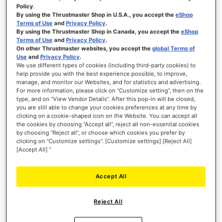
Policy
.
By using the Thrustmaster Shop in U.S.A., you accept the
eShop
Terms of Use
and
Privacy Policy
.
By using the Thrustmaster Shop in Canada, you accept the
eShop
Terms of Use
and
Privacy Policy
.
On other Thrustmaster websites, you accept the
global Terms of
Use
and
Privacy Policy
.
We use different types of cookies (including third-party cookies) to
help provide you with the best experience possible, to improve,
manage, and monitor our Websites, and for statistics and advertising.
For more information, please click on “Customize setting”, then on the
type, and on “View Vendor Details”. After this pop-in will be closed,
you are still able to change your cookies preferences at any time by
clicking on a cookie-shaped icon on the Website. You can accept all
the cookies by choosing “Accept all”, reject all non-essential cookies
by choosing “Reject all”, or choose which cookies you prefer by
clicking on “Customize settings”. [Customize settings] [Reject All]
[Accept All] ”
Accept All
Reject All
Racing-Simulationen | Flugsimulation | Xbox gamepads