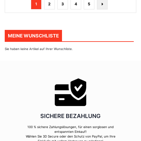
Seite
You're
Seite
Seite
Seite
Seite
Seite
Nächste
1
2
3
4
5
currently
reading
page
MEINE WUNSCHLISTE
Sie haben keine Artikel auf Ihrer Wunschliste.
SICHERE BEZAHLUNG
100 % sichere Zahlungslösungen, für einen sorglosen und
entspannten Einkauf!
Wählen Sie 3D Secure oder den Schutz von PayPal, um Ihre