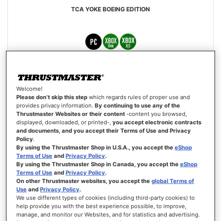
TCA YOKE BOEING EDITION
Bewertung:
100%
399,99 €
Welcome!
IN DEN WARENKORB
Please don’t skip this step
which regards rules of proper use and
provides privacy information.
By continuing to use any of the
Thrustmaster Websites or their content
-content you browsed,
WUNSCHLISTE
displayed, downloaded, or printed-,
you accept electronic contracts
ANSICHT
and documents, and you accept their Terms of Use and Privacy
Policy
.
By using the Thrustmaster Shop in U.S.A., you accept the
eShop
Terms of Use
and
Privacy Policy
.
By using the Thrustmaster Shop in Canada, you accept the
eShop
Terms of Use
and
Privacy Policy
.
On other Thrustmaster websites, you accept the
global Terms of
Use
and
Privacy Policy
.
We use different types of cookies (including third-party cookies) to
help provide you with the best experience possible, to improve,
manage, and monitor our Websites, and for statistics and advertising.