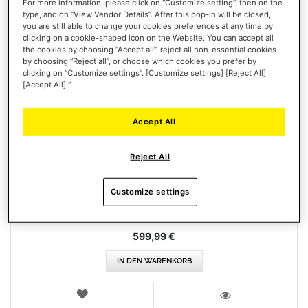
For more information, please click on “Customize setting”, then on the
type, and on “View Vendor Details”. After this pop-in will be closed,
you are still able to change your cookies preferences at any time by
clicking on a cookie-shaped icon on the Website. You can accept all
the cookies by choosing “Accept all”, reject all non-essential cookies
by choosing “Reject all”, or choose which cookies you prefer by
clicking on “Customize settings”. [Customize settings] [Reject All]
[Accept All] ”
Accept All
HOTAS WARTHOG AVA EDITION
Reject All
Customize settings
599,99 €
IN DEN WARENKORB
WUNSCHLISTE
ANSICHT