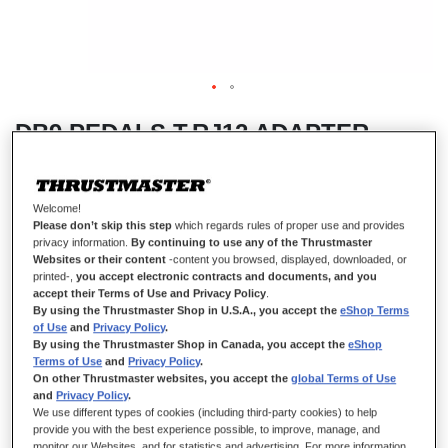
DB9 PEDALS T.RJ12 ADAPTER
Welcome!
AUF LAGER
Please don’t skip this step
which regards rules of proper use and provides
privacy information.
By continuing to use any of the Thrustmaster
Macht Pedalsets (3 Pedale, die mit einem DB9-Anschluss ausgestattet
Websites or their content
-content you browsed, displayed, downloaded, or
sind), die nicht von Thrustmaster® stammen, kompatibel mit vielen
printed-,
you accept electronic contracts and documents, and you
Thrustmaster® Rennlenkrädern!
accept their Terms of Use and Privacy Policy
.
Ausschließlichkeit Thrustmaster Shop
By using the Thrustmaster Shop in U.S.A., you accept the
eShop Terms
of Use
and
Privacy Policy
.
9,99 €
By using the Thrustmaster Shop in Canada, you accept the
eShop
Terms of Use
and
Privacy Policy
.
On other Thrustmaster websites, you accept the
global Terms of Use
and
Privacy Policy
.
We use different types of cookies (including third-party cookies) to help
provide you with the best experience possible, to improve, manage, and
monitor our Websites, and for statistics and advertising. For more information,