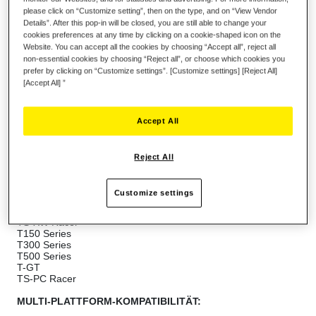
please click on “Customize setting”, then on the type, and on “View Vendor
IN DEN WARENKORB
Details”. After this pop-in will be closed, you are still able to change your
cookies preferences at any time by clicking on a cookie-shaped icon on the
Website. You can accept all the cookies by choosing “Accept all”, reject all
non-essential cookies by choosing “Reject all”, or choose which cookies you
Wunschliste
prefer by clicking on “Customize settings”. [Customize settings] [Reject All]
[Accept All] ”
Seien Sie der Erste, der dieses Produkt bewertet
Details
Accept All
Macht Pedalsets (3 Pedale, die mit einem DB9-Anschluss
ausgestattet sind), die nicht von Thrustmaster® stammen,
Reject All
kompatibel mit vielen Thrustmaster® Rennlenkrädern:
Ferrari 458 Spider Racing Wheel
Customize settings
TMX Series
TX Racing Wheel Series
TS-XW Racer
T150 Series
T300 Series
T500 Series
T-GT
TS-PC Racer
MULTI-PLATTFORM-KOMPATIBILITÄT: