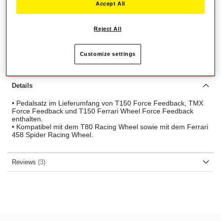
Accept All
IN DEN WARENKORB
Reject All
Wunschliste
Customize settings
Bewertung:
3
Rezensionen
60
100
% of
Details
• Pedalsatz im Lieferumfang von T150 Force Feedback, TMX
Force Feedback und T150 Ferrari Wheel Force Feedback
enthalten.
• Kompatibel mit dem T80 Racing Wheel sowie mit dem Ferrari
458 Spider Racing Wheel.
Reviews
3