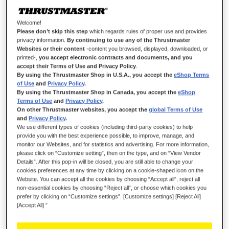
Welcome!
Please don’t skip this step
which regards rules of proper use and provides
privacy information.
By continuing to use any of the Thrustmaster
Websites or their content
-content you browsed, displayed, downloaded, or
printed-,
you accept electronic contracts and documents, and you
2-PEDAL PEDAL SET - T150/
accept their Terms of Use and Privacy Policy
.
By using the Thrustmaster Shop in U.S.A., you accept the
eShop Terms
T80/SPIDER
of Use
and
Privacy Policy
.
By using the Thrustmaster Shop in Canada, you accept the
eShop
Terms of Use
and
Privacy Policy
.
On other Thrustmaster websites, you accept the
global Terms of Use
and
Privacy Policy
.
AUF LAGER
We use different types of cookies (including third-party cookies) to help
provide you with the best experience possible, to improve, manage, and
• Großer optimierter Pedalsatz.
monitor our Websites, and for statistics and advertising. For more information,
• Bremspedal mit progressivem Widerstand.
please click on “Customize setting”, then on the type, and on “View Vendor
• Individuelle Einstellung des Neigungswinkels für jedes Pedal.
Details”. After this pop-in will be closed, you are still able to change your
cookies preferences at any time by clicking on a cookie-shaped icon on the
45,99 €
Website. You can accept all the cookies by choosing “Accept all”, reject all
non-essential cookies by choosing “Reject all”, or choose which cookies you
prefer by clicking on “Customize settings”. [Customize settings] [Reject All]
[Accept All] ”