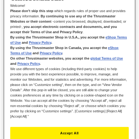
THRUSTMASTER HOTAS WARTHOG
Welcome!
JOYSTICK
Please don’t skip this step
which regards rules of proper use and provides
privacy information.
By continuing to use any of the Thrustmaster
Der HOTAS WARTHOG USB-Joystick mit Doppelgashebel ist
Websites or their content
-content you browsed, displayed, downloaded, or
printed-,
you accept electronic contracts and documents, and you
das Resultat einer intensiven Zusammenarbeit zwischen den
accept their Terms of Use and Privacy Policy
.
Entwicklerteams von Thrustmaster und Mitgliedern der
By using the Thrustmaster Shop in U.S.A., you accept the
eShop Terms
Simmer-Community (Flugsimulationsspieler-Gemeinschaft).
of Use
and
Privacy Policy
.
Während der gesamten Entwicklungsphase des Produktes
By using the Thrustmaster Shop in Canada, you accept the
eShop
Terms of Use
and
Privacy Policy
.
wurden Studien durchgeführt und zwischen den beiden Seiten
On other Thrustmaster websites, you accept the
global Terms of Use
fand ein ständiger Austausch statt, um einen Joystick zu
and
Privacy Policy
.
schaffen, der den exakten und spezifischen Anforderungen
We use different types of cookies (including third-party cookies) to help
dieser Experten entspricht. Das Resultat ist der HOTAS
provide you with the best experience possible, to improve, manage, and
WARTHOG: ein Joystick-Repliken-Set mit doppeltem
monitor our Websites, and for statistics and advertising. For more information,
please click on “Customize setting”, then on the type, and on “View Vendor
Gashebelsystem und doppelter Gashebel-Kontrollkonsole des
Details”. After this pop-in will be closed, you are still able to change your
U.S. Air Force Offensivflugzeugs A-10C.
cookies preferences at any time by clicking on a cookie-shaped icon on the
Website. You can accept all the cookies by choosing “Accept all”, reject all
non-essential cookies by choosing “Reject all”, or choose which cookies you
prefer by clicking on “Customize settings”. [Customize settings] [Reject All]
[Accept All] ”
Accept All