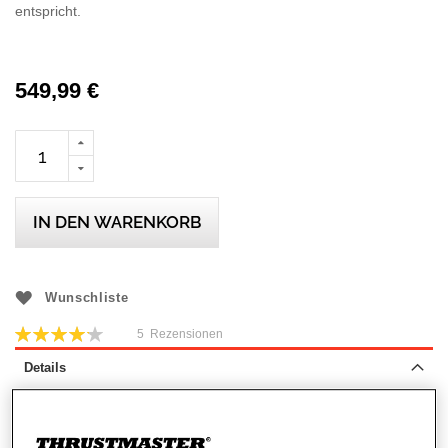
entspricht.
549,99 €
IN DEN WARENKORB
Wunschliste
Bewertung:
5
Rezensionen
84
100
% of
Details