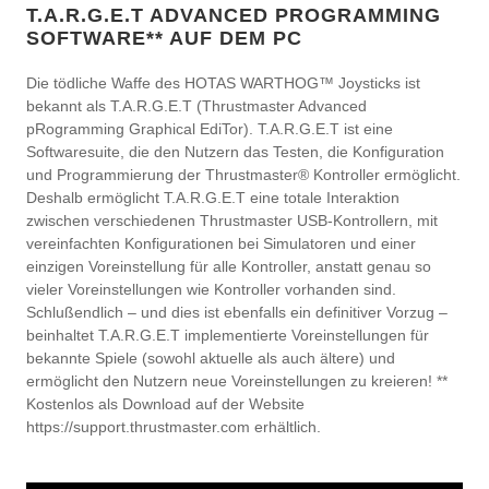
T.A.R.G.E.T ADVANCED PROGRAMMING
SOFTWARE** AUF DEM PC
Die tödliche Waffe des HOTAS WARTHOG™ Joysticks ist
bekannt als T.A.R.G.E.T (Thrustmaster Advanced
pRogramming Graphical EdiTor). T.A.R.G.E.T ist eine
Softwaresuite, die den Nutzern das Testen, die Konfiguration
und Programmierung der Thrustmaster® Kontroller ermöglicht.
Deshalb ermöglicht T.A.R.G.E.T eine totale Interaktion
zwischen verschiedenen Thrustmaster USB-Kontrollern, mit
vereinfachten Konfigurationen bei Simulatoren und einer
einzigen Voreinstellung für alle Kontroller, anstatt genau so
vieler Voreinstellungen wie Kontroller vorhanden sind.
Schlußendlich – und dies ist ebenfalls ein definitiver Vorzug –
beinhaltet T.A.R.G.E.T implementierte Voreinstellungen für
bekannte Spiele (sowohl aktuelle als auch ältere) und
ermöglicht den Nutzern neue Voreinstellungen zu kreieren! **
Kostenlos als Download auf der Website
https://support.thrustmaster.com erhältlich.