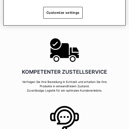
100 % sichere Zahlungslösungen, für einen sorglosen und
Customize settings
entspannten Einkauf!
Wählen Sie 3D Secure oder den Schutz von PayPal, um Ihre
Einkäufe mit vollem Vertrauen zu erledigen!
KOMPETENTER ZUSTELLSERVICE
Verfolgen Sie Ihre Bestellung in Echtzeit und erhalten Sie Ihre
Produkte in einwandfreiem Zustand.
Zuverlässige Logistik für ein optimales Kundenerlebnis.