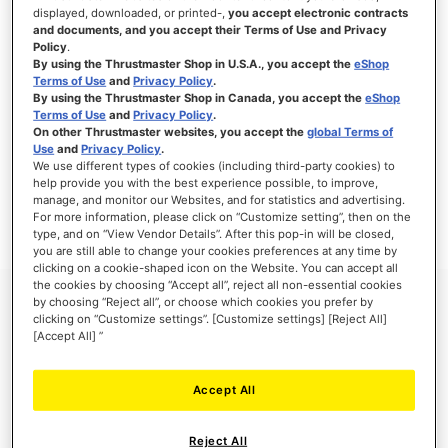
displayed, downloaded, or printed-,
you accept electronic contracts
and documents, and you accept their Terms of Use and Privacy
Policy
.
By using the Thrustmaster Shop in U.S.A., you accept the
eShop
Terms of Use
and
Privacy Policy
.
By using the Thrustmaster Shop in Canada, you accept the
eShop
Terms of Use
and
Privacy Policy
.
On other Thrustmaster websites, you accept the
global Terms of
Use
and
Privacy Policy
.
Thrustmaster Club Exclusive
We use different types of cookies (including third-party cookies) to
help provide you with the best experience possible, to improve,
This content is reserved for our Thrustmaster Club members.
manage, and monitor our Websites, and for statistics and advertising.
For more information, please click on “Customize setting”, then on the
type, and on “View Vendor Details”. After this pop-in will be closed,
you are still able to change your cookies preferences at any time by
clicking on a cookie-shaped icon on the Website. You can accept all
the cookies by choosing “Accept all”, reject all non-essential cookies
by choosing “Reject all”, or choose which cookies you prefer by
clicking on “Customize settings”. [Customize settings] [Reject All]
[Accept All] ”
Accept All
Reject All
SICHERE BEZAHLUNG