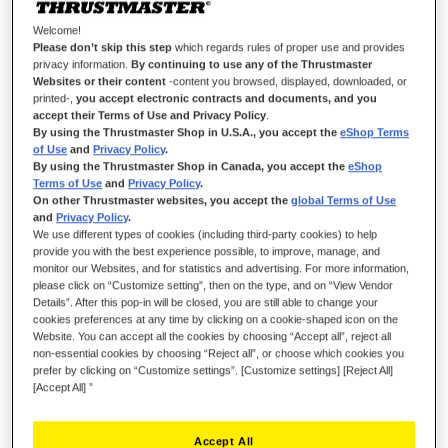
Welcome!
Please don’t skip this step
which regards rules of proper use and provides
privacy information.
By continuing to use any of the Thrustmaster
Websites or their content
-content you browsed, displayed, downloaded, or
T818 BLACK METAL PLATE ADD-ON
printed-,
you accept electronic contracts and documents, and you
accept their Terms of Use and Privacy Policy
.
By using the Thrustmaster Shop in U.S.A., you accept the
eShop Terms
of Use
and
Privacy Policy
.
By using the Thrustmaster Shop in Canada, you accept the
eShop
Terms of Use
and
Privacy Policy
.
AUF LAGER
On other Thrustmaster websites, you accept the
global Terms of Use
Satz mit
2 SCHWARZEN Metallplatten
für die T818.
and
Privacy Policy
.
Individualisieren Sie Ihre T818, indem Sie die originalen blauen
We use different types of cookies (including third-party cookies) to help
Metallplatten durch diese schwarzen Metallplatten ersetzen.
provide you with the best experience possible, to improve, manage, and
monitor our Websites, and for statistics and advertising. For more information,
Nur kompatibel mit der T818.
please click on “Customize setting”, then on the type, and on “View Vendor
Details”. After this pop-in will be closed, you are still able to change your
29,99 €
cookies preferences at any time by clicking on a cookie-shaped icon on the
Website. You can accept all the cookies by choosing “Accept all”, reject all
non-essential cookies by choosing “Reject all”, or choose which cookies you
prefer by clicking on “Customize settings”. [Customize settings] [Reject All]
[Accept All] ”
IN DEN WARENKORB
Accept All