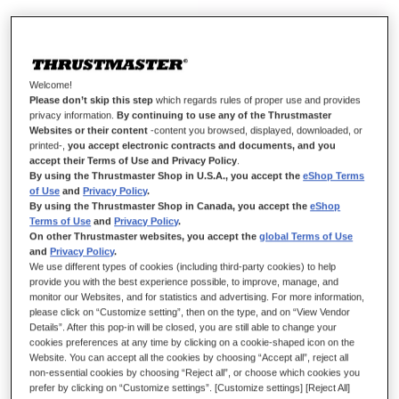
Welcome!
Please don’t skip this step
which regards rules of proper use and provides
T3PA REFRESH KIT
privacy information.
By continuing to use any of the Thrustmaster
Websites or their content
-content you browsed, displayed, downloaded, or
printed-,
you accept electronic contracts and documents, and you
accept their Terms of Use and Privacy Policy
.
By using the Thrustmaster Shop in U.S.A., you accept the
eShop Terms
NICHT LIEFERBAR
of Use
and
Privacy Policy
.
By using the Thrustmaster Shop in Canada, you accept the
eShop
Terms of Use
and
Privacy Policy
.
Auffrischungskit für das T3PA
On other Thrustmaster websites, you accept the
global Terms of Use
Auffrischungskit für das Pedalset T3PA.
and
Privacy Policy
.
We use different types of cookies (including third-party cookies) to help
Dieses Kit enthält mehrere Elemente, die es Ihnen ermöglichen,
provide you with the best experience possible, to improve, manage, and
die Originalelemente des T3PA-Pedalsets zu ersetzen und die
monitor our Websites, and for statistics and advertising. For more information,
please click on “Customize setting”, then on the type, and on “View Vendor
Lebensdauer Ihres Thrustmaster-Geräts zu verlängern.
Details”. After this pop-in will be closed, you are still able to change your
cookies preferences at any time by clicking on a cookie-shaped icon on the
VERPACKUNGSINHALT
Website. You can accept all the cookies by choosing “Accept all”, reject all
1 x Hauptkabel für das T3PA
non-essential cookies by choosing “Reject all”, or choose which cookies you
prefer by clicking on “Customize settings”. [Customize settings] [Reject All]
1 x Bremspedalfeder für das T3PA