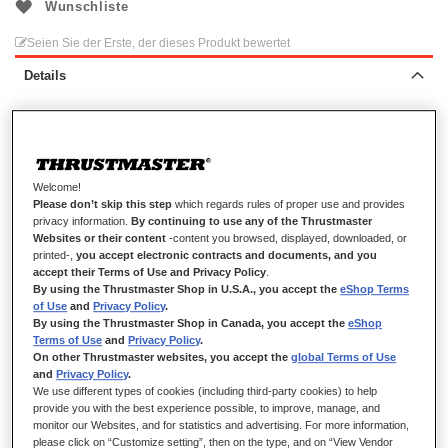
Wunschliste
Seien Sie der Erste, der dieses Produkt bewertet
Details
Welcome!
Please don’t skip this step
which regards rules of proper use and provides
privacy information.
By continuing to use any of the Thrustmaster
Websites or their content
-content you browsed, displayed, downloaded, or
printed-,
you accept electronic contracts and documents, and you
accept their Terms of Use and Privacy Policy
.
BRINGEN SIE IHRE VIRTUELLE FARM
By using the Thrustmaster Shop in U.S.A., you accept the
eShop Terms
of Use
and
Privacy Policy
.
ZUM BLÜHEN!
By using the Thrustmaster Shop in Canada, you accept the
eShop
Terms of Use
and
Privacy Policy
.
Bringen Sie Ihre virtuelle Farm mit dem T128 SimTask Farming
On other Thrustmaster websites, you accept the
global Terms of Use
Pack zum Blühen: ein spezielles Paket für
and
Privacy Policy
.
We use different types of cookies (including third-party cookies) to help
Landwirtschaftssimulationen, mit dem Lenkrad T128, dem
provide you with the best experience possible, to improve, manage, and
Steering Kit und dem FarmStick. So haben Sie die volle
monitor our Websites, and for statistics and advertising. For more information,
Kontrolle und tauchen komplett in die Steuerung Ihrer
please click on “Customize setting”, then on the type, and on “View Vendor