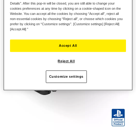
Landmaschinen ein.
Details”. After this pop-in will be closed, you are still able to change your
cookies preferences at any time by clicking on a cookie-shaped icon on the
Website. You can accept all the cookies by choosing “Accept all”, reject all
non-essential cookies by choosing “Reject all”, or choose which cookies you
prefer by clicking on “Customize settings”. [Customize settings] [Reject All]
[Accept All] ”
Accept All
Reject All
Customize settings