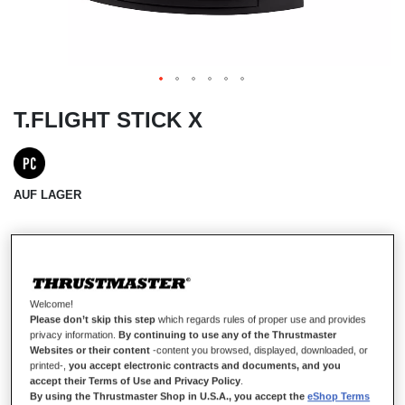
T.FLIGHT STICK X
AUF LAGER
ALL-IN-ONE-PC-JOYSTICK
Der T.Flight Stick X ist ein präziser, stabiler und voll ausgestatteter
Joystick für designierte Piloten, die ihre Fähigkeiten in der
Welcome!
virtuellen Flugsimulation verbessern wollen. Der Plug-and-Play-
Please don’t skip this step
which regards rules of proper use and provides
privacy information.
By continuing to use any of the Thrustmaster
Joystick ist mit allen Flugsimulationsspielen für PC voll kompatibel
Websites or their content
-content you browsed, displayed, downloaded, or
und zeichnet sich durch ein einzigartiges ergonomisches Design
printed-,
you accept electronic contracts and documents, and you
aus, das es ihm erlaubt, sich an jede Art von Spiel anzupassen:
accept their Terms of Use and Privacy Policy
.
Dogfights, zivile oder kommerzielle Flüge, Weltraumabenteuer
By using the Thrustmaster Shop in U.S.A., you accept the
eShop Terms