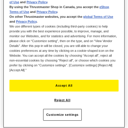
of Use
and
Privacy Policy
.
usw.
By using the Thrustmaster Shop in Canada, you accept the
eShop
Terms of Use
and
Privacy Policy
.
On other Thrustmaster websites, you accept the
global Terms of Use
and
Privacy Policy
.
49,99 €
We use different types of cookies (including third-party cookies) to help
provide you with the best experience possible, to improve, manage, and
monitor our Websites, and for statistics and advertising. For more information,
please click on “Customize setting”, then on the type, and on “View Vendor
Details”. After this pop-in will be closed, you are still able to change your
cookies preferences at any time by clicking on a cookie-shaped icon on the
Website. You can accept all the cookies by choosing “Accept all”, reject all
non-essential cookies by choosing “Reject all”, or choose which cookies you
IN DEN WARENKORB
prefer by clicking on “Customize settings”. [Customize settings] [Reject All]
[Accept All] ”
Wunschliste
Accept All
Seien Sie der Erste, der dieses Produkt bewertet
Reject All
Details
Customize settings