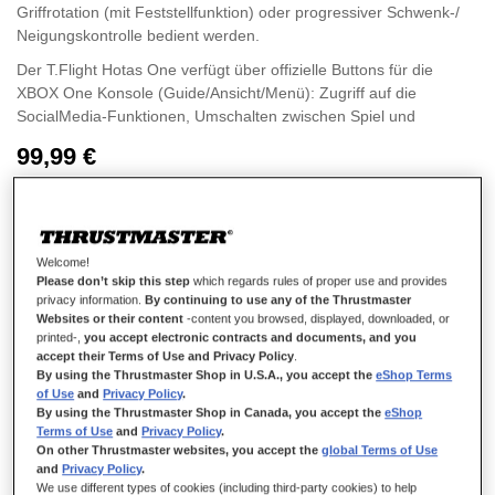
Griffrotation (mit Feststellfunktion) oder progressiver Schwenk-/
Neigungskontrolle bedient werden.
Der T.Flight Hotas One verfügt über offizielle Buttons für die
XBOX One Konsole (Guide/Ansicht/Menü): Zugriff auf die
SocialMedia-Funktionen, Umschalten zwischen Spiel und
Konsole, Navigation durch das Menü der Konsole, etc.
99,99 €
Welcome!
Please don’t skip this step
which regards rules of proper use and provides
IN DEN WARENKORB
privacy information.
By continuing to use any of the Thrustmaster
Websites or their content
-content you browsed, displayed, downloaded, or
printed-,
you accept electronic contracts and documents, and you
accept their Terms of Use and Privacy Policy
.
By using the Thrustmaster Shop in U.S.A., you accept the
eShop Terms
Wunschliste
of Use
and
Privacy Policy
.
By using the Thrustmaster Shop in Canada, you accept the
eShop
Seien Sie der Erste, der dieses Produkt bewertet
Terms of Use
and
Privacy Policy
.
On other Thrustmaster websites, you accept the
global Terms of Use
Details
and
Privacy Policy
.
We use different types of cookies (including third-party cookies) to help