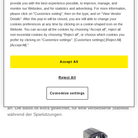
provide you with the best experience possible, to improve, manage, and
monitor our Websites, and for statistics and advertising. For more information,
please click on “Customize setting”, then on the type, and on “View Vendor
REALISTISCHER, ERGONOMISCHER
Details”. After this pop-in will be closed, you are still able to change your
JOYSTICK
cookies preferences at any time by clicking on a cookie-shaped icon on the
Website. You can accept all the cookies by choosing “Accept all”, reject all
non-essential cookies by choosing “Reject all”, or choose which cookies you
Im wirklichen Leben sind die Flugsteuerungselemente, die von
prefer by clicking on “Customize settings”. [Customize settings] [Reject All]
Piloten benutzt werden ein Joystick und ein Schubregler: diese
[Accept All] ”
Kombination ist äußerst effektiv hinsichtlich Leistung und
Präzision. Der T.Flight Hotas One bietet den gleichen
Accept All
Realismus. Das realistische und ergonomische Design des
Joysticks ist perfekt zugeschnitten auf alle Arten von FlightSims
(Raumfahrt, Luftkampf, Zivilflug etc.). Die große
Reject All
Handablagefläche hilft den Spielern, die Hand in einer sehr
stabilen und entspannten Position zu halten, so dass der Stick
Customize settings
selbst auf subtile Bewegungen reagieren kann. Passen Sie den
Widerstand des Joysticks nach Ihren Wünschen und Vorlieben
an. Die Basis ist extra gewichtet, für eine verbesserte Stabilität
während der Spielsitzungen.