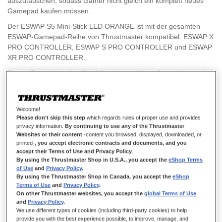
auszutauschen, sodass Gamer nicht gleich ein komplett neues
Gamepad kaufen müssen.
Der ESWAP S5 Mini-Stick LED ORANGE ist mit der gesamten
ESWAP-Gamepad-Reihe von Thrustmaster kompatibel: ESWAP X
PRO CONTROLLER, ESWAP S PRO CONTROLLER und ESWAP
XR PRO CONTROLLER.
Dieses Produkt ist ein offiziell lizenziertes Xbox-Gerät, kompatibel
mit Xbox Series X|S, Xbox One und PC (Windows 10/11).
Welcome!
Please don’t skip this step
which regards rules of proper use and provides
19,99 €
privacy information.
By continuing to use any of the Thrustmaster
Websites or their content
-content you browsed, displayed, downloaded, or
printed-,
you accept electronic contracts and documents, and you
accept their Terms of Use and Privacy Policy
.
By using the Thrustmaster Shop in U.S.A., you accept the
eShop Terms
of Use
and
Privacy Policy
.
By using the Thrustmaster Shop in Canada, you accept the
eShop
Terms of Use
and
Privacy Policy
.
IN DEN WARENKORB
On other Thrustmaster websites, you accept the
global Terms of Use
and
Privacy Policy
.
We use different types of cookies (including third-party cookies) to help
provide you with the best experience possible, to improve, manage, and