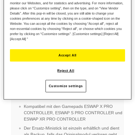
Wunschliste
monitor our Websites, and for statistics and advertising. For more information,
please click on “Customize setting”, then on the type, and on “View Vendor
Seien Sie der Erste, der dieses Produkt bewertet
Details”. After this pop-in will be closed, you are still able to change your
cookies preferences at any time by clicking on a cookie-shaped icon on the
Details
Website. You can accept all the cookies by choosing “Accept all”, reject all
non-essential cookies by choosing “Reject all”, or choose which cookies you
prefer by clicking on “Customize settings”. [Customize settings] [Reject All]
[Accept All] ”
Die wichtigsten Punkte:
Modularer Ministift mit ORANGE ter
Accept All
Hintergrundbeleuchtung, verbesserter Präzision
und längerer Lebensdauer
Reject All
Einstellbare Hintergrundbeleuchtung mit drei
verschiedenen Stufen
Customize settings
Die modulare Technologie ermöglicht einen
praktisch unbegrenzten Austausch der Ministicks
Kompatibel mit den Gamepads ESWAP X PRO
CONTROLLER, ESWAP S PRO CONTROLLER und
ESWAP XR PRO CONTROLLER
Der Ersatz-Ministick ist einzeln erhältlich und dient
als Backup, falls das Originalmodul verloren geht