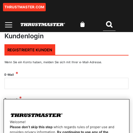
THRUSTMASTER.COM
Zum
Inhalt
springen
Mein Warenkorb
Suchen
Kundenlogin
REGISTRIERTE KUNDEN
Wenn Sie ein Konto haben, melden Sie sich mit Ihrer e-Mail-Adresse.
E-Mail
Passwort
Welcome!
Passwort anzeigen
Please don’t skip this step
which regards rules of proper use and
provides privacy information.
By continuing to use any of the