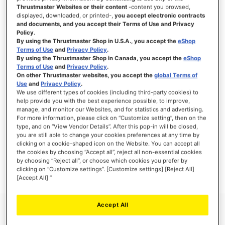
Thrustmaster Websites or their content
-content you browsed,
displayed, downloaded, or printed-,
you accept electronic contracts
and documents, and you accept their Terms of Use and Privacy
Policy
.
ANMELDEN
By using the Thrustmaster Shop in U.S.A., you accept the
eShop
Terms of Use
and
Privacy Policy
.
Passwort vergessen?
By using the Thrustmaster Shop in Canada, you accept the
eShop
Terms of Use
and
Privacy Policy
.
On other Thrustmaster websites, you accept the
global Terms of
Use
and
Privacy Policy
.
We use different types of cookies (including third-party cookies) to
help provide you with the best experience possible, to improve,
manage, and monitor our Websites, and for statistics and advertising.
NEUE KUNDEN
For more information, please click on “Customize setting”, then on the
type, and on “View Vendor Details”. After this pop-in will be closed,
Ihre Anmeldung hat viele Vorteile: schnellerer Bestellvorgang, speichern von mehreren
you are still able to change your cookies preferences at any time by
Adressen, Sendungsverfolgung und vieles mehr.
clicking on a cookie-shaped icon on the Website. You can accept all
the cookies by choosing “Accept all”, reject all non-essential cookies
by choosing “Reject all”, or choose which cookies you prefer by
EIN KONTO ERSTELLEN
clicking on “Customize settings”. [Customize settings] [Reject All]
[Accept All] ”
Accept All