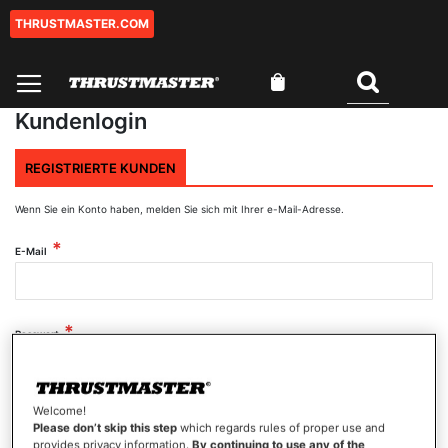
THRUSTMASTER.COM
Zum
Inhalt
springen
Mein Warenkorb
Suchen
Kundenlogin
REGISTRIERTE KUNDEN
Wenn Sie ein Konto haben, melden Sie sich mit Ihrer e-Mail-Adresse.
E-Mail
Passwort
Welcome!
Passwort anzeigen
Please don’t skip this step
which regards rules of proper use and
provides privacy information.
By continuing to use any of the