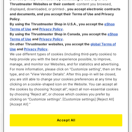
Thrustmaster Websites or their content
-content you browsed,
displayed, downloaded, or printed-,
you accept electronic contracts
and documents, and you accept their Terms of Use and Privacy
Policy
.
ANMELDEN
By using the Thrustmaster Shop in U.S.A., you accept the
eShop
Terms of Use
and
Privacy Policy
.
Passwort vergessen?
By using the Thrustmaster Shop in Canada, you accept the
eShop
Terms of Use
and
Privacy Policy
.
On other Thrustmaster websites, you accept the
global Terms of
Use
and
Privacy Policy
.
We use different types of cookies (including third-party cookies) to
help provide you with the best experience possible, to improve,
manage, and monitor our Websites, and for statistics and advertising.
NEUE KUNDEN
For more information, please click on “Customize setting”, then on the
type, and on “View Vendor Details”. After this pop-in will be closed,
Ihre Anmeldung hat viele Vorteile: schnellerer Bestellvorgang, speichern von mehreren
you are still able to change your cookies preferences at any time by
Adressen, Sendungsverfolgung und vieles mehr.
clicking on a cookie-shaped icon on the Website. You can accept all
the cookies by choosing “Accept all”, reject all non-essential cookies
by choosing “Reject all”, or choose which cookies you prefer by
EIN KONTO ERSTELLEN
clicking on “Customize settings”. [Customize settings] [Reject All]
[Accept All] ”
Accept All