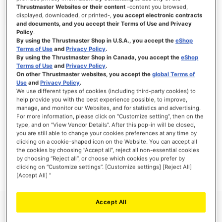
Thrustmaster Websites or their content
-content you browsed,
displayed, downloaded, or printed-,
you accept electronic contracts
and documents, and you accept their Terms of Use and Privacy
Policy
.
ANMELDEN
By using the Thrustmaster Shop in U.S.A., you accept the
eShop
Terms of Use
and
Privacy Policy
.
Passwort vergessen?
By using the Thrustmaster Shop in Canada, you accept the
eShop
Terms of Use
and
Privacy Policy
.
On other Thrustmaster websites, you accept the
global Terms of
Use
and
Privacy Policy
.
We use different types of cookies (including third-party cookies) to
help provide you with the best experience possible, to improve,
manage, and monitor our Websites, and for statistics and advertising.
NEUE KUNDEN
For more information, please click on “Customize setting”, then on the
type, and on “View Vendor Details”. After this pop-in will be closed,
Ihre Anmeldung hat viele Vorteile: schnellerer Bestellvorgang, speichern von mehreren
you are still able to change your cookies preferences at any time by
Adressen, Sendungsverfolgung und vieles mehr.
clicking on a cookie-shaped icon on the Website. You can accept all
the cookies by choosing “Accept all”, reject all non-essential cookies
by choosing “Reject all”, or choose which cookies you prefer by
EIN KONTO ERSTELLEN
clicking on “Customize settings”. [Customize settings] [Reject All]
[Accept All] ”
Accept All