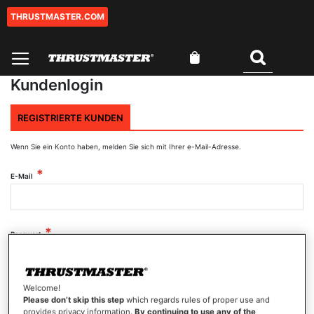
THRUSTMASTER.COM
Zum
Inhalt
springen
Mein Warenkorb
Suchen
Kundenlogin
REGISTRIERTE KUNDEN
Wenn Sie ein Konto haben, melden Sie sich mit Ihrer e-Mail-Adresse.
E-Mail
Passwort
Welcome!
Passwort anzeigen
Please don’t skip this step
which regards rules of proper use and
provides privacy information.
By continuing to use any of the