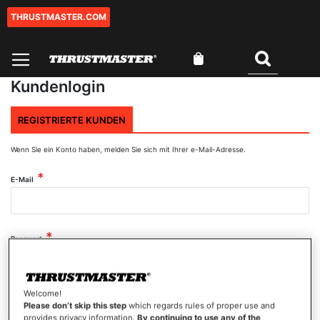
THRUSTMASTER.COM
Zum
Inhalt
springen
Mein Warenkorb
Suchen
Kundenlogin
REGISTRIERTE KUNDEN
Wenn Sie ein Konto haben, melden Sie sich mit Ihrer e-Mail-Adresse.
E-Mail
Passwort
Welcome!
Passwort anzeigen
Please don’t skip this step
which regards rules of proper use and
provides privacy information.
By continuing to use any of the