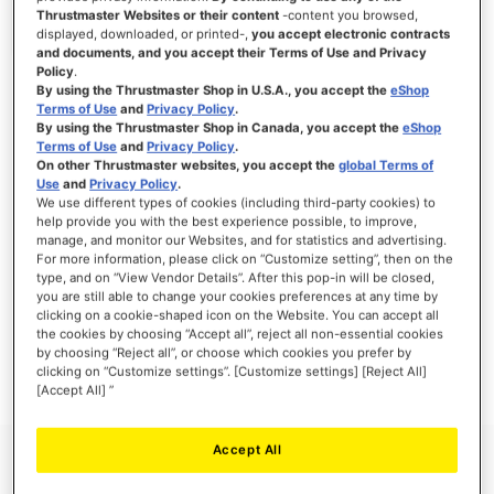
Thrustmaster Websites or their content
-content you browsed,
displayed, downloaded, or printed-,
you accept electronic contracts
and documents, and you accept their Terms of Use and Privacy
Policy
.
ANMELDEN
By using the Thrustmaster Shop in U.S.A., you accept the
eShop
Terms of Use
and
Privacy Policy
.
Passwort vergessen?
By using the Thrustmaster Shop in Canada, you accept the
eShop
Terms of Use
and
Privacy Policy
.
On other Thrustmaster websites, you accept the
global Terms of
Use
and
Privacy Policy
.
We use different types of cookies (including third-party cookies) to
help provide you with the best experience possible, to improve,
manage, and monitor our Websites, and for statistics and advertising.
NEUE KUNDEN
For more information, please click on “Customize setting”, then on the
type, and on “View Vendor Details”. After this pop-in will be closed,
Ihre Anmeldung hat viele Vorteile: schnellerer Bestellvorgang, speichern von mehreren
you are still able to change your cookies preferences at any time by
Adressen, Sendungsverfolgung und vieles mehr.
clicking on a cookie-shaped icon on the Website. You can accept all
the cookies by choosing “Accept all”, reject all non-essential cookies
by choosing “Reject all”, or choose which cookies you prefer by
EIN KONTO ERSTELLEN
clicking on “Customize settings”. [Customize settings] [Reject All]
[Accept All] ”
Accept All