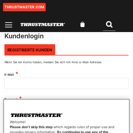
THRUSTMASTER.COM
Zum
Inhalt
springen
Mein Warenkorb
Suchen
Kundenlogin
REGISTRIERTE KUNDEN
Wenn Sie ein Konto haben, melden Sie sich mit Ihrer e-Mail-Adresse.
E-Mail
Passwort
Welcome!
Passwort anzeigen
Please don’t skip this step
which regards rules of proper use and
provides privacy information.
By continuing to use any of the