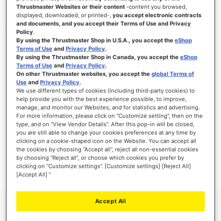
Thrustmaster Websites or their content
-content you browsed,
displayed, downloaded, or printed-,
you accept electronic contracts
and documents, and you accept their Terms of Use and Privacy
Policy
.
ANMELDEN
By using the Thrustmaster Shop in U.S.A., you accept the
eShop
Terms of Use
and
Privacy Policy
.
Passwort vergessen?
By using the Thrustmaster Shop in Canada, you accept the
eShop
Terms of Use
and
Privacy Policy
.
On other Thrustmaster websites, you accept the
global Terms of
Use
and
Privacy Policy
.
We use different types of cookies (including third-party cookies) to
help provide you with the best experience possible, to improve,
manage, and monitor our Websites, and for statistics and advertising.
NEUE KUNDEN
For more information, please click on “Customize setting”, then on the
type, and on “View Vendor Details”. After this pop-in will be closed,
Ihre Anmeldung hat viele Vorteile: schnellerer Bestellvorgang, speichern von mehreren
you are still able to change your cookies preferences at any time by
Adressen, Sendungsverfolgung und vieles mehr.
clicking on a cookie-shaped icon on the Website. You can accept all
the cookies by choosing “Accept all”, reject all non-essential cookies
by choosing “Reject all”, or choose which cookies you prefer by
EIN KONTO ERSTELLEN
clicking on “Customize settings”. [Customize settings] [Reject All]
[Accept All] ”
Accept All