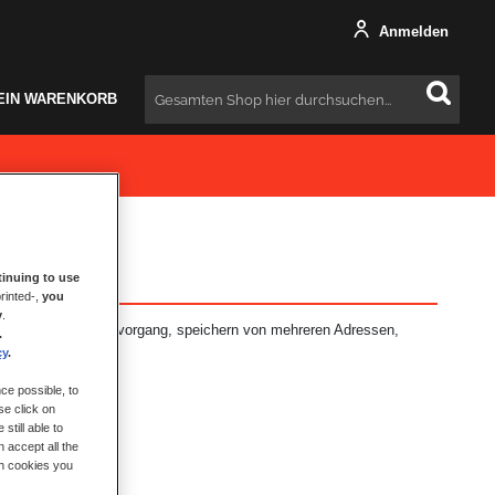
Anmelden
EIN WARENKORB
Suchen
inuing to use
rinted-,
you
y
.
: schnellerer Bestellvorgang, speichern von mehreren Adressen,
.
hr.
cy
.
ce possible, to
se click on
still able to
 accept all the
ch cookies you