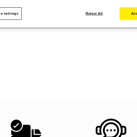
e settings
Reject All
Acc