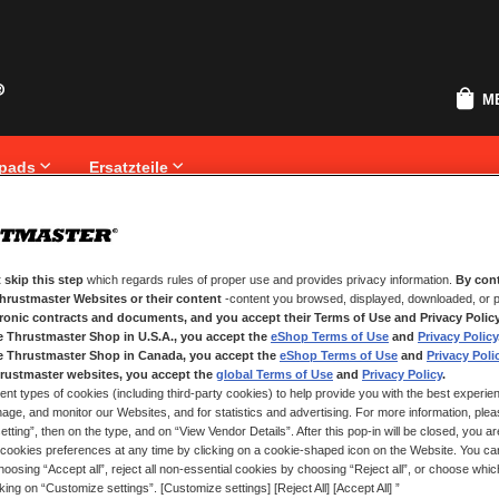
M
pads
Ersatzteile
 skip this step
which regards rules of proper use and provides privacy information.
By cont
NEUE KUNDEN
Thrustmaster Websites or their content
-content you browsed, displayed, downloaded, or p
tronic contracts and documents, and you accept their Terms of Use and Privacy Polic
.
Ihre Anmeldung hat viele Vorteile
e Thrustmaster Shop in U.S.A., you accept the
eShop Terms of Use
and
Privacy Policy
Sendungsverfolgung und vieles me
e Thrustmaster Shop in Canada, you accept the
eShop Terms of Use
and
Privacy Poli
rustmaster websites, you accept the
global Terms of Use
and
Privacy Policy
.
ent types of cookies (including third-party cookies) to help provide you with the best experien
EIN KONTO ERSTELLEN
ge, and monitor our Websites, and for statistics and advertising. For more information, plea
tting”, then on the type, and on “View Vendor Details”. After this pop-in will be closed, you are 
cookies preferences at any time by clicking on a cookie-shaped icon on the Website. You can
oosing “Accept all”, reject all non-essential cookies by choosing “Reject all”, or choose whi
cking on “Customize settings”. [Customize settings] [Reject All] [Accept All] ”