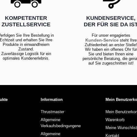
KOMPETENTER
KUNDENSERVICE,
ZUSTELLSERVICE
DER FÜR SIE DA IS
erfolgen Sie Ihre Bestellung in
Für unser engagiertes
Echtzeit und erhalten Sie Ihre
Kunden-Service
steht Ihre
Produkte in einwandfreiem
Zufriedenheit an erster Stelle
Zustand.
Wir haben ein offenes Ohr für
Zuverlässige Logistik für ein
Sie und bieten Ihnen eine
optimales Kundenerlebnis.
persönliche Beratung, die gen
auf Sie zugeschnitten ist!
ukte
Information
Mein Benutzerk
Thrustmaster
Mein Benutzerkon
Allgemeine
Warenkorb
Verkaufsbedingungene
Meine Wunschlis
Allgemeine
Kontakt