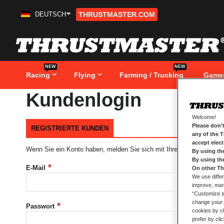
DEUTSCH
THRUSTMASTER.COM
Zum
Inhalt
springen
NEW
NEW
Racing
Flying
Farming / Trucking
Game
Kundenlogin
Welcome!
Please don’t
REGISTRIERTE KUNDEN
any of the 
accept elec
Wenn Sie ein Konto haben, melden Sie sich mit Ihrer e-Mail-Adresse
By using th
By using th
E-Mail
On other Th
We use differ
improve, mana
“Customize se
change your 
Passwort
cookies by ch
prefer by cli