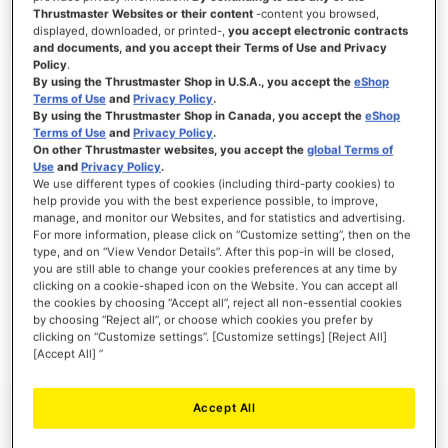
Thrustmaster Websites or their content
-content you browsed,
displayed, downloaded, or printed-,
you accept electronic contracts
and documents, and you accept their Terms of Use and Privacy
Policy
.
ANMELDEN
By using the Thrustmaster Shop in U.S.A., you accept the
eShop
Terms of Use
and
Privacy Policy
.
Passwort vergessen?
By using the Thrustmaster Shop in Canada, you accept the
eShop
Terms of Use
and
Privacy Policy
.
On other Thrustmaster websites, you accept the
global Terms of
Use
and
Privacy Policy
.
We use different types of cookies (including third-party cookies) to
help provide you with the best experience possible, to improve,
manage, and monitor our Websites, and for statistics and advertising.
NEUE KUNDEN
For more information, please click on “Customize setting”, then on the
type, and on “View Vendor Details”. After this pop-in will be closed,
Ihre Anmeldung hat viele Vorteile: schnellerer Bestellvorgang, speichern von mehreren
you are still able to change your cookies preferences at any time by
Adressen, Sendungsverfolgung und vieles mehr.
clicking on a cookie-shaped icon on the Website. You can accept all
the cookies by choosing “Accept all”, reject all non-essential cookies
by choosing “Reject all”, or choose which cookies you prefer by
EIN KONTO ERSTELLEN
clicking on “Customize settings”. [Customize settings] [Reject All]
[Accept All] ”
Accept All