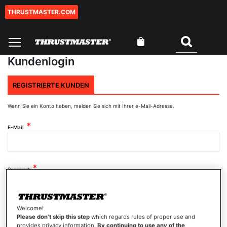
THRUSTMASTER.COM
Zum
Inhalt
springen
Mein Warenkorb
Suchen
Kundenlogin
REGISTRIERTE KUNDEN
Wenn Sie ein Konto haben, melden Sie sich mit Ihrer e-Mail-Adresse.
E-Mail
Passwort
Welcome!
Passwort anzeigen
Please don’t skip this step
which regards rules of proper use and
provides privacy information.
By continuing to use any of the