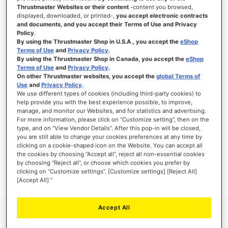
Thrustmaster Websites or their content
-content you browsed,
displayed, downloaded, or printed-,
you accept electronic contracts
and documents, and you accept their Terms of Use and Privacy
Policy
.
ANMELDEN
By using the Thrustmaster Shop in U.S.A., you accept the
eShop
Terms of Use
and
Privacy Policy
.
Passwort vergessen?
By using the Thrustmaster Shop in Canada, you accept the
eShop
Terms of Use
and
Privacy Policy
.
On other Thrustmaster websites, you accept the
global Terms of
Use
and
Privacy Policy
.
We use different types of cookies (including third-party cookies) to
help provide you with the best experience possible, to improve,
manage, and monitor our Websites, and for statistics and advertising.
NEUE KUNDEN
For more information, please click on “Customize setting”, then on the
type, and on “View Vendor Details”. After this pop-in will be closed,
Ihre Anmeldung hat viele Vorteile: schnellerer Bestellvorgang, speichern von mehreren
you are still able to change your cookies preferences at any time by
Adressen, Sendungsverfolgung und vieles mehr.
clicking on a cookie-shaped icon on the Website. You can accept all
the cookies by choosing “Accept all”, reject all non-essential cookies
by choosing “Reject all”, or choose which cookies you prefer by
EIN KONTO ERSTELLEN
clicking on “Customize settings”. [Customize settings] [Reject All]
[Accept All] ”
Accept All