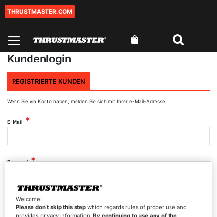
THRUSTMASTER.COM
Zum
Inhalt
springen
Mein Warenkorb
Suchen
Kundenlogin
REGISTRIERTE KUNDEN
Wenn Sie ein Konto haben, melden Sie sich mit Ihrer e-Mail-Adresse.
E-Mail
Passwort
Welcome!
Passwort anzeigen
Please don’t skip this step
which regards rules of proper use and
provides privacy information.
By continuing to use any of the