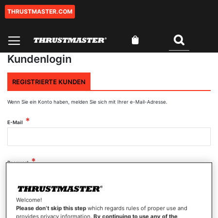
THRUSTMASTER.COM
Zum
Inhalt
springen
Mein Warenkorb
Suchen
Kundenlogin
REGISTRIERTE KUNDEN
Wenn Sie ein Konto haben, melden Sie sich mit Ihrer e-Mail-Adresse.
E-Mail
Passwort
Welcome!
Passwort anzeigen
Please don’t skip this step
which regards rules of proper use and
provides privacy information.
By continuing to use any of the