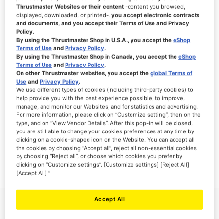
Thrustmaster Websites or their content
-content you browsed,
displayed, downloaded, or printed-,
you accept electronic contracts
and documents, and you accept their Terms of Use and Privacy
Policy
.
ANMELDEN
By using the Thrustmaster Shop in U.S.A., you accept the
eShop
Terms of Use
and
Privacy Policy
.
Passwort vergessen?
By using the Thrustmaster Shop in Canada, you accept the
eShop
Terms of Use
and
Privacy Policy
.
On other Thrustmaster websites, you accept the
global Terms of
Use
and
Privacy Policy
.
We use different types of cookies (including third-party cookies) to
help provide you with the best experience possible, to improve,
manage, and monitor our Websites, and for statistics and advertising.
NEUE KUNDEN
For more information, please click on “Customize setting”, then on the
type, and on “View Vendor Details”. After this pop-in will be closed,
Ihre Anmeldung hat viele Vorteile: schnellerer Bestellvorgang, speichern von mehreren
you are still able to change your cookies preferences at any time by
Adressen, Sendungsverfolgung und vieles mehr.
clicking on a cookie-shaped icon on the Website. You can accept all
the cookies by choosing “Accept all”, reject all non-essential cookies
by choosing “Reject all”, or choose which cookies you prefer by
EIN KONTO ERSTELLEN
clicking on “Customize settings”. [Customize settings] [Reject All]
[Accept All] ”
Accept All