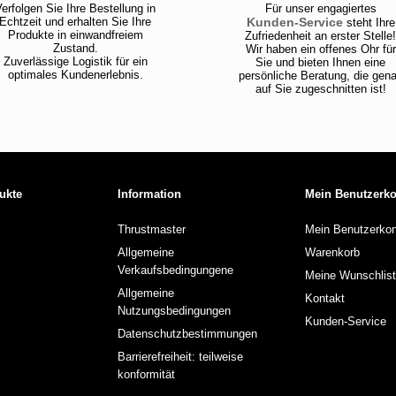
erfolgen Sie Ihre Bestellung in
Für unser engagiertes
Echtzeit und erhalten Sie Ihre
Kunden-Service
steht Ihre
Produkte in einwandfreiem
Zufriedenheit an erster Stelle
Zustand.
Wir haben ein offenes Ohr für
Zuverlässige Logistik für ein
Sie und bieten Ihnen eine
optimales Kundenerlebnis.
persönliche Beratung, die gen
auf Sie zugeschnitten ist!
ukte
Information
Mein Benutzerk
Thrustmaster
Mein Benutzerkon
Allgemeine
Warenkorb
Verkaufsbedingungene
Meine Wunschlis
Allgemeine
Kontakt
Nutzungsbedingungen
Kunden-Service
Datenschutzbestimmungen
Barrierefreiheit: teilweise
konformität