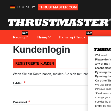
DEUTSCH
THRUSTMASTER.COM
Zum
Inhalt
springen
NEW
NEW
Racing
Flying
Farming / Trucking
Game
Kundenlogin
Welcome!
Please don’t
REGISTRIERTE KUNDEN
any of the 
accept elec
By using th
Wenn Sie ein Konto haben, melden Sie sich mit Ihrer e-Mail-Adresse
By using th
On other Th
E-Mail
We use differ
improve, mana
“Customize se
change your 
cookies by ch
Passwort
prefer by cli