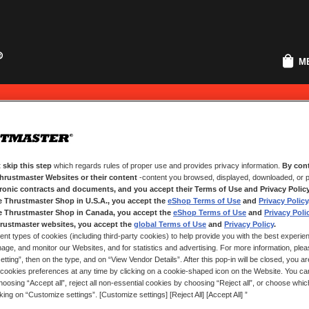
M
pads
Ersatzteile
 skip this step
which regards rules of proper use and provides privacy information.
By cont
NEUE KUNDEN
Thrustmaster Websites or their content
-content you browsed, displayed, downloaded, or p
tronic contracts and documents, and you accept their Terms of Use and Privacy Polic
e Thrustmaster Shop in U.S.A., you accept the
eShop Terms of Use
and
Privacy Policy
.
Ihre Anmeldung hat viele Vorteile
e Thrustmaster Shop in Canada, you accept the
eShop Terms of Use
and
Privacy Poli
Sendungsverfolgung und vieles me
rustmaster websites, you accept the
global Terms of Use
and
Privacy Policy
.
ent types of cookies (including third-party cookies) to help provide you with the best experien
ge, and monitor our Websites, and for statistics and advertising. For more information, plea
EIN KONTO ERSTELLEN
tting”, then on the type, and on “View Vendor Details”. After this pop-in will be closed, you are 
cookies preferences at any time by clicking on a cookie-shaped icon on the Website. You can
oosing “Accept all”, reject all non-essential cookies by choosing “Reject all”, or choose whi
cking on “Customize settings”. [Customize settings] [Reject All] [Accept All] ”