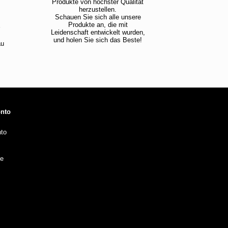
Produkte von höchster Qualität
herzustellen.
Schauen Sie sich alle unsere
!
Produkte an, die mit
Leidenschaft entwickelt wurden,
und holen Sie sich das Beste!
au
onto
to
te