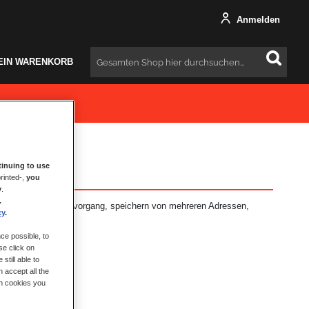
Anmelden
EIN WARENKORB
Suchen
inuing to use
rinted-,
you
y
.
.
: schnellerer Bestellvorgang, speichern von mehreren Adressen,
cy
.
hr.
ce possible, to
se click on
still able to
 accept all the
ch cookies you