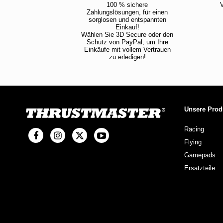
100 % sichere
V
Zahlungslösungen, für einen
sorglosen und entspannten
Einkauf!
Wählen Sie 3D Secure oder den
Schutz von PayPal, um Ihre
Einkäufe mit vollem Vertrauen
zu erledigen!
Unsere Prod
Racing
Flying
Gamepads
Ersatzteile