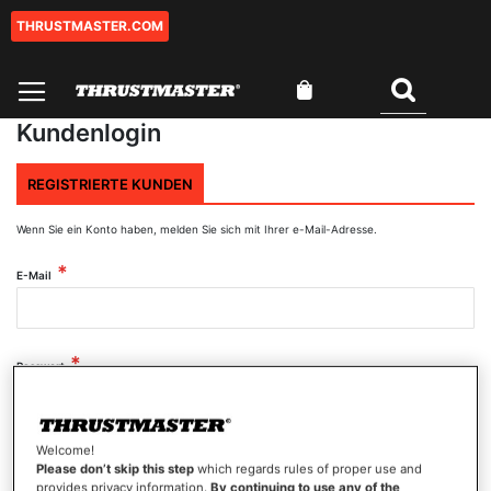
THRUSTMASTER.COM
Zum
Inhalt
springen
Mein Warenkorb
Suchen
Kundenlogin
REGISTRIERTE KUNDEN
Wenn Sie ein Konto haben, melden Sie sich mit Ihrer e-Mail-Adresse.
E-Mail
Passwort
Welcome!
Passwort anzeigen
Please don’t skip this step
which regards rules of proper use and
provides privacy information.
By continuing to use any of the