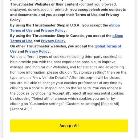
Thrustmaster Websites or their content
-content you browsed,
displayed, downloaded, or printed-,
you accept electronic contracts
and documents, and you accept their Terms of Use and Privacy
Policy
.
ANMELDEN
By using the Thrustmaster Shop in U.S.A., you accept the
eShop
Terms of Use
and
Privacy Policy
.
Passwort vergessen?
By using the Thrustmaster Shop in Canada, you accept the
eShop
Terms of Use
and
Privacy Policy
.
On other Thrustmaster websites, you accept the
global Terms of
Use
and
Privacy Policy
.
We use different types of cookies (including third-party cookies) to
help provide you with the best experience possible, to improve,
manage, and monitor our Websites, and for statistics and advertising.
NEUE KUNDEN
For more information, please click on “Customize setting”, then on the
type, and on “View Vendor Details”. After this pop-in will be closed,
Ihre Anmeldung hat viele Vorteile: schnellerer Bestellvorgang, speichern von mehreren
you are still able to change your cookies preferences at any time by
Adressen, Sendungsverfolgung und vieles mehr.
clicking on a cookie-shaped icon on the Website. You can accept all
the cookies by choosing “Accept all”, reject all non-essential cookies
by choosing “Reject all”, or choose which cookies you prefer by
EIN KONTO ERSTELLEN
clicking on “Customize settings”. [Customize settings] [Reject All]
[Accept All] ”
Accept All