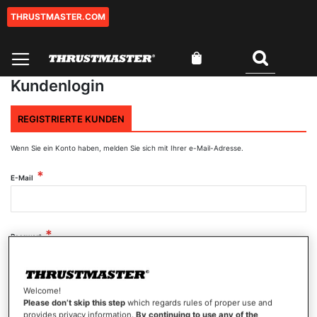
THRUSTMASTER.COM
Zum
Inhalt
springen
Mein Warenkorb
Suchen
Kundenlogin
REGISTRIERTE KUNDEN
Wenn Sie ein Konto haben, melden Sie sich mit Ihrer e-Mail-Adresse.
E-Mail
Passwort
Welcome!
Passwort anzeigen
Please don’t skip this step
which regards rules of proper use and
provides privacy information.
By continuing to use any of the