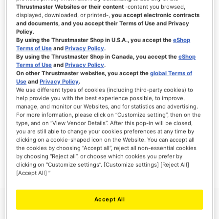
Thrustmaster Websites or their content
-content you browsed,
displayed, downloaded, or printed-,
you accept electronic contracts
and documents, and you accept their Terms of Use and Privacy
Policy
.
ANMELDEN
By using the Thrustmaster Shop in U.S.A., you accept the
eShop
Terms of Use
and
Privacy Policy
.
Passwort vergessen?
By using the Thrustmaster Shop in Canada, you accept the
eShop
Terms of Use
and
Privacy Policy
.
On other Thrustmaster websites, you accept the
global Terms of
Use
and
Privacy Policy
.
We use different types of cookies (including third-party cookies) to
help provide you with the best experience possible, to improve,
manage, and monitor our Websites, and for statistics and advertising.
NEUE KUNDEN
For more information, please click on “Customize setting”, then on the
type, and on “View Vendor Details”. After this pop-in will be closed,
Ihre Anmeldung hat viele Vorteile: schnellerer Bestellvorgang, speichern von mehreren
you are still able to change your cookies preferences at any time by
Adressen, Sendungsverfolgung und vieles mehr.
clicking on a cookie-shaped icon on the Website. You can accept all
the cookies by choosing “Accept all”, reject all non-essential cookies
by choosing “Reject all”, or choose which cookies you prefer by
EIN KONTO ERSTELLEN
clicking on “Customize settings”. [Customize settings] [Reject All]
[Accept All] ”
Accept All