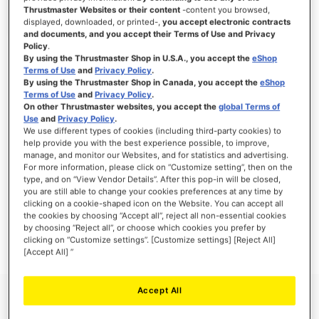
Thrustmaster Websites or their content
-content you browsed,
displayed, downloaded, or printed-,
you accept electronic contracts
and documents, and you accept their Terms of Use and Privacy
Policy
.
ANMELDEN
By using the Thrustmaster Shop in U.S.A., you accept the
eShop
Terms of Use
and
Privacy Policy
.
Passwort vergessen?
By using the Thrustmaster Shop in Canada, you accept the
eShop
Terms of Use
and
Privacy Policy
.
On other Thrustmaster websites, you accept the
global Terms of
Use
and
Privacy Policy
.
We use different types of cookies (including third-party cookies) to
help provide you with the best experience possible, to improve,
manage, and monitor our Websites, and for statistics and advertising.
NEUE KUNDEN
For more information, please click on “Customize setting”, then on the
type, and on “View Vendor Details”. After this pop-in will be closed,
Ihre Anmeldung hat viele Vorteile: schnellerer Bestellvorgang, speichern von mehreren
you are still able to change your cookies preferences at any time by
Adressen, Sendungsverfolgung und vieles mehr.
clicking on a cookie-shaped icon on the Website. You can accept all
the cookies by choosing “Accept all”, reject all non-essential cookies
by choosing “Reject all”, or choose which cookies you prefer by
EIN KONTO ERSTELLEN
clicking on “Customize settings”. [Customize settings] [Reject All]
[Accept All] ”
Accept All