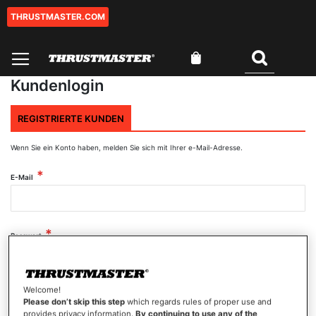
THRUSTMASTER.COM
Zum
Inhalt
springen
Mein Warenkorb
Suchen
Kundenlogin
REGISTRIERTE KUNDEN
Wenn Sie ein Konto haben, melden Sie sich mit Ihrer e-Mail-Adresse.
E-Mail
Passwort
Welcome!
Passwort anzeigen
Please don’t skip this step
which regards rules of proper use and
provides privacy information.
By continuing to use any of the