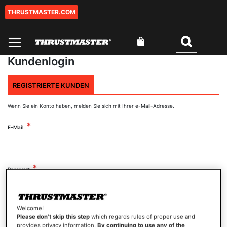
THRUSTMASTER.COM
Zum
Inhalt
springen
Mein Warenkorb
Suchen
Kundenlogin
REGISTRIERTE KUNDEN
Wenn Sie ein Konto haben, melden Sie sich mit Ihrer e-Mail-Adresse.
E-Mail
Passwort
Welcome!
Passwort anzeigen
Please don’t skip this step
which regards rules of proper use and
provides privacy information.
By continuing to use any of the