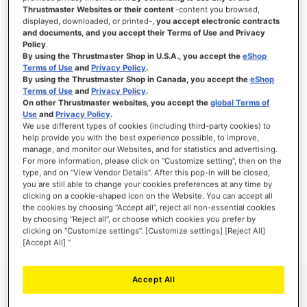
Thrustmaster Websites or their content
-content you browsed,
displayed, downloaded, or printed-,
you accept electronic contracts
and documents, and you accept their Terms of Use and Privacy
Policy
.
ANMELDEN
By using the Thrustmaster Shop in U.S.A., you accept the
eShop
Terms of Use
and
Privacy Policy
.
Passwort vergessen?
By using the Thrustmaster Shop in Canada, you accept the
eShop
Terms of Use
and
Privacy Policy
.
On other Thrustmaster websites, you accept the
global Terms of
Use
and
Privacy Policy
.
We use different types of cookies (including third-party cookies) to
help provide you with the best experience possible, to improve,
manage, and monitor our Websites, and for statistics and advertising.
NEUE KUNDEN
For more information, please click on “Customize setting”, then on the
type, and on “View Vendor Details”. After this pop-in will be closed,
Ihre Anmeldung hat viele Vorteile: schnellerer Bestellvorgang, speichern von mehreren
you are still able to change your cookies preferences at any time by
Adressen, Sendungsverfolgung und vieles mehr.
clicking on a cookie-shaped icon on the Website. You can accept all
the cookies by choosing “Accept all”, reject all non-essential cookies
by choosing “Reject all”, or choose which cookies you prefer by
EIN KONTO ERSTELLEN
clicking on “Customize settings”. [Customize settings] [Reject All]
[Accept All] ”
Accept All