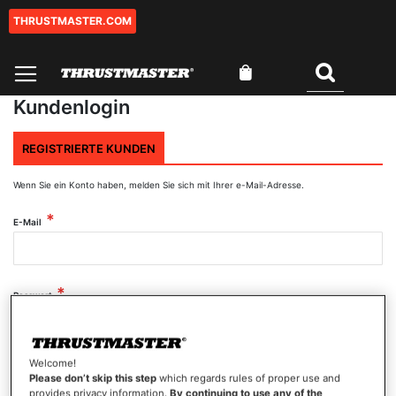
THRUSTMASTER.COM
Zum
Inhalt
springen
Mein Warenkorb
Suchen
Kundenlogin
REGISTRIERTE KUNDEN
Wenn Sie ein Konto haben, melden Sie sich mit Ihrer e-Mail-Adresse.
E-Mail
Passwort
Welcome!
Passwort anzeigen
Please don’t skip this step
which regards rules of proper use and
provides privacy information.
By continuing to use any of the