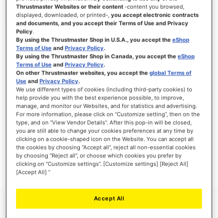
Thrustmaster Websites or their content
-content you browsed,
displayed, downloaded, or printed-,
you accept electronic contracts
and documents, and you accept their Terms of Use and Privacy
Policy
.
ANMELDEN
By using the Thrustmaster Shop in U.S.A., you accept the
eShop
Terms of Use
and
Privacy Policy
.
Passwort vergessen?
By using the Thrustmaster Shop in Canada, you accept the
eShop
Terms of Use
and
Privacy Policy
.
On other Thrustmaster websites, you accept the
global Terms of
Use
and
Privacy Policy
.
We use different types of cookies (including third-party cookies) to
help provide you with the best experience possible, to improve,
manage, and monitor our Websites, and for statistics and advertising.
NEUE KUNDEN
For more information, please click on “Customize setting”, then on the
type, and on “View Vendor Details”. After this pop-in will be closed,
Ihre Anmeldung hat viele Vorteile: schnellerer Bestellvorgang, speichern von mehreren
you are still able to change your cookies preferences at any time by
Adressen, Sendungsverfolgung und vieles mehr.
clicking on a cookie-shaped icon on the Website. You can accept all
the cookies by choosing “Accept all”, reject all non-essential cookies
by choosing “Reject all”, or choose which cookies you prefer by
EIN KONTO ERSTELLEN
clicking on “Customize settings”. [Customize settings] [Reject All]
[Accept All] ”
Accept All