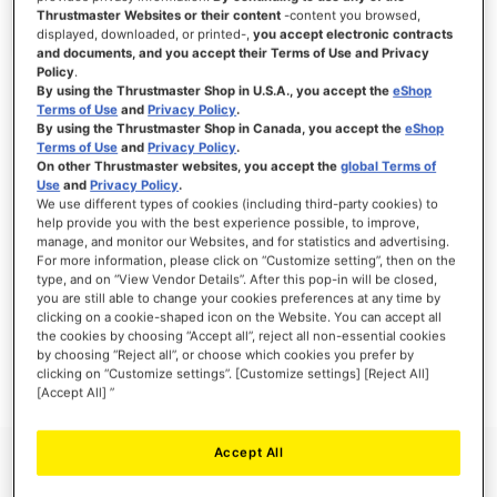
Thrustmaster Websites or their content
-content you browsed,
displayed, downloaded, or printed-,
you accept electronic contracts
and documents, and you accept their Terms of Use and Privacy
Policy
.
ANMELDEN
By using the Thrustmaster Shop in U.S.A., you accept the
eShop
Terms of Use
and
Privacy Policy
.
Passwort vergessen?
By using the Thrustmaster Shop in Canada, you accept the
eShop
Terms of Use
and
Privacy Policy
.
On other Thrustmaster websites, you accept the
global Terms of
Use
and
Privacy Policy
.
We use different types of cookies (including third-party cookies) to
help provide you with the best experience possible, to improve,
manage, and monitor our Websites, and for statistics and advertising.
NEUE KUNDEN
For more information, please click on “Customize setting”, then on the
type, and on “View Vendor Details”. After this pop-in will be closed,
Ihre Anmeldung hat viele Vorteile: schnellerer Bestellvorgang, speichern von mehreren
you are still able to change your cookies preferences at any time by
Adressen, Sendungsverfolgung und vieles mehr.
clicking on a cookie-shaped icon on the Website. You can accept all
the cookies by choosing “Accept all”, reject all non-essential cookies
by choosing “Reject all”, or choose which cookies you prefer by
EIN KONTO ERSTELLEN
clicking on “Customize settings”. [Customize settings] [Reject All]
[Accept All] ”
Accept All