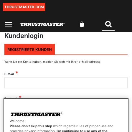
THRUSTMASTER.COM
Zum
Inhalt
springen
Mein Warenkorb
Suchen
Kundenlogin
REGISTRIERTE KUNDEN
Wenn Sie ein Konto haben, melden Sie sich mit Ihrer e-Mail-Adresse.
E-Mail
Passwort
Welcome!
Passwort anzeigen
Please don’t skip this step
which regards rules of proper use and
provides privacy information.
By continuing to use any of the