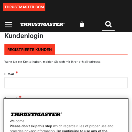
THRUSTMASTER.COM
Zum
Inhalt
springen
Mein Warenkorb
Suchen
Kundenlogin
REGISTRIERTE KUNDEN
Wenn Sie ein Konto haben, melden Sie sich mit Ihrer e-Mail-Adresse.
E-Mail
Passwort
Welcome!
Passwort anzeigen
Please don’t skip this step
which regards rules of proper use and
provides privacy information.
By continuing to use any of the