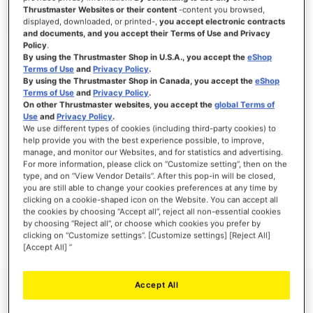
Thrustmaster Websites or their content
-content you browsed,
displayed, downloaded, or printed-,
you accept electronic contracts
and documents, and you accept their Terms of Use and Privacy
Policy
.
ANMELDEN
By using the Thrustmaster Shop in U.S.A., you accept the
eShop
Terms of Use
and
Privacy Policy
.
Passwort vergessen?
By using the Thrustmaster Shop in Canada, you accept the
eShop
Terms of Use
and
Privacy Policy
.
On other Thrustmaster websites, you accept the
global Terms of
Use
and
Privacy Policy
.
We use different types of cookies (including third-party cookies) to
help provide you with the best experience possible, to improve,
manage, and monitor our Websites, and for statistics and advertising.
NEUE KUNDEN
For more information, please click on “Customize setting”, then on the
type, and on “View Vendor Details”. After this pop-in will be closed,
Ihre Anmeldung hat viele Vorteile: schnellerer Bestellvorgang, speichern von mehreren
you are still able to change your cookies preferences at any time by
Adressen, Sendungsverfolgung und vieles mehr.
clicking on a cookie-shaped icon on the Website. You can accept all
the cookies by choosing “Accept all”, reject all non-essential cookies
by choosing “Reject all”, or choose which cookies you prefer by
EIN KONTO ERSTELLEN
clicking on “Customize settings”. [Customize settings] [Reject All]
[Accept All] ”
Accept All