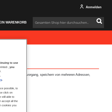
Anmelden
EIN WARENKORB
Suchen
inuing to use
rinted-,
you
y
.
: schnellerer Bestellvorgang, speichern von mehreren Adressen,
.
hr.
cy
.
ce possible, to
se click on
still able to
 accept all the
ch cookies you