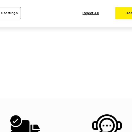
e settings
Reject All
Acc