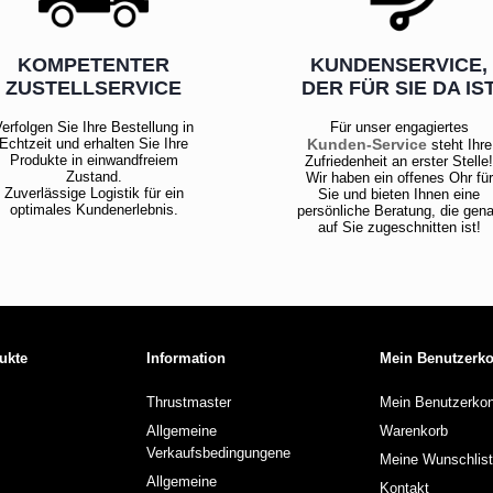
KOMPETENTER
KUNDENSERVICE,
ZUSTELLSERVICE
DER FÜR SIE DA IS
erfolgen Sie Ihre Bestellung in
Für unser engagiertes
Echtzeit und erhalten Sie Ihre
Kunden-Service
steht Ihre
Produkte in einwandfreiem
Zufriedenheit an erster Stelle
Zustand.
Wir haben ein offenes Ohr für
Zuverlässige Logistik für ein
Sie und bieten Ihnen eine
optimales Kundenerlebnis.
persönliche Beratung, die gen
auf Sie zugeschnitten ist!
ukte
Information
Mein Benutzerk
Thrustmaster
Mein Benutzerkon
Allgemeine
Warenkorb
Verkaufsbedingungene
Meine Wunschlis
Allgemeine
Kontakt