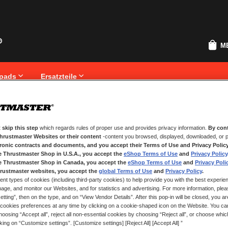
M
pads
Ersatzteile
 skip this step
which regards rules of proper use and provides privacy information.
By cont
NEUE KUNDEN
Thrustmaster Websites or their content
-content you browsed, displayed, downloaded, or p
tronic contracts and documents, and you accept their Terms of Use and Privacy Polic
.
Ihre Anmeldung hat viele Vorteile
e Thrustmaster Shop in U.S.A., you accept the
eShop Terms of Use
and
Privacy Policy
Sendungsverfolgung und vieles me
e Thrustmaster Shop in Canada, you accept the
eShop Terms of Use
and
Privacy Poli
rustmaster websites, you accept the
global Terms of Use
and
Privacy Policy
.
ent types of cookies (including third-party cookies) to help provide you with the best experien
EIN KONTO ERSTELLEN
ge, and monitor our Websites, and for statistics and advertising. For more information, plea
tting”, then on the type, and on “View Vendor Details”. After this pop-in will be closed, you are 
cookies preferences at any time by clicking on a cookie-shaped icon on the Website. You can
oosing “Accept all”, reject all non-essential cookies by choosing “Reject all”, or choose whi
cking on “Customize settings”. [Customize settings] [Reject All] [Accept All] ”