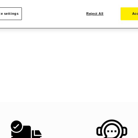
e settings
Reject All
Acc