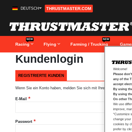
DEUTSCH
THRUSTMASTER.COM
Zum
Inhalt
springen
NEW
NEW
Racing
Flying
Farming / Trucking
Game
Kundenlogin
Welcome!
Please don’t
REGISTRIERTE KUNDEN
any of the 
accept elec
Wenn Sie ein Konto haben, melden Sie sich mit Ihrer e-Mail-Adresse
By using th
By using th
E-Mail
On other Th
We use differ
improve, mana
“Customize se
change your 
Passwort
cookies by ch
prefer by cli