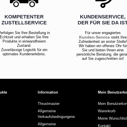
KOMPETENTER
KUNDENSERVICE,
ZUSTELLSERVICE
DER FÜR SIE DA IS
erfolgen Sie Ihre Bestellung in
Für unser engagiertes
Echtzeit und erhalten Sie Ihre
Kunden-Service
steht Ihre
Produkte in einwandfreiem
Zufriedenheit an erster Stelle
Zustand.
Wir haben ein offenes Ohr für
Zuverlässige Logistik für ein
Sie und bieten Ihnen eine
optimales Kundenerlebnis.
persönliche Beratung, die gen
auf Sie zugeschnitten ist!
ukte
Information
Mein Benutzerk
Thrustmaster
Mein Benutzerkon
Allgemeine
Warenkorb
Verkaufsbedingungene
Meine Wunschlis
Allgemeine
Kontakt