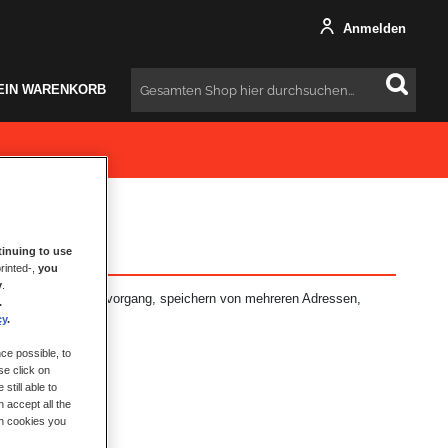
Anmelden
EIN WARENKORB
Suchen
inuing to use
rinted-,
you
y
.
: schnellerer Bestellvorgang, speichern von mehreren Adressen,
.
hr.
cy
.
ce possible, to
se click on
still able to
 accept all the
ch cookies you