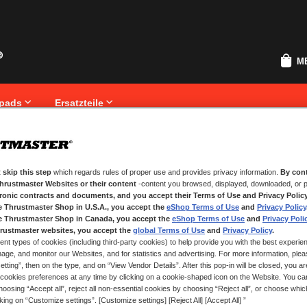
M
pads
Ersatzteile
 skip this step
which regards rules of proper use and provides privacy information.
By cont
NEUE KUNDEN
Thrustmaster Websites or their content
-content you browsed, displayed, downloaded, or p
tronic contracts and documents, and you accept their Terms of Use and Privacy Polic
.
Ihre Anmeldung hat viele Vorteile
e Thrustmaster Shop in U.S.A., you accept the
eShop Terms of Use
and
Privacy Policy
Sendungsverfolgung und vieles me
e Thrustmaster Shop in Canada, you accept the
eShop Terms of Use
and
Privacy Poli
rustmaster websites, you accept the
global Terms of Use
and
Privacy Policy
.
ent types of cookies (including third-party cookies) to help provide you with the best experien
EIN KONTO ERSTELLEN
ge, and monitor our Websites, and for statistics and advertising. For more information, plea
tting”, then on the type, and on “View Vendor Details”. After this pop-in will be closed, you are 
cookies preferences at any time by clicking on a cookie-shaped icon on the Website. You can
oosing “Accept all”, reject all non-essential cookies by choosing “Reject all”, or choose whi
cking on “Customize settings”. [Customize settings] [Reject All] [Accept All] ”