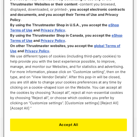
Thrustmaster Websites or their content
-content you browsed,
displayed, downloaded, or printed-,
you accept electronic contracts
and documents, and you accept their Terms of Use and Privacy
Policy
.
ANMELDEN
By using the Thrustmaster Shop in U.S.A., you accept the
eShop
Terms of Use
and
Privacy Policy
.
Passwort vergessen?
By using the Thrustmaster Shop in Canada, you accept the
eShop
Terms of Use
and
Privacy Policy
.
On other Thrustmaster websites, you accept the
global Terms of
Use
and
Privacy Policy
.
We use different types of cookies (including third-party cookies) to
help provide you with the best experience possible, to improve,
manage, and monitor our Websites, and for statistics and advertising.
NEUE KUNDEN
For more information, please click on “Customize setting”, then on the
type, and on “View Vendor Details”. After this pop-in will be closed,
Ihre Anmeldung hat viele Vorteile: schnellerer Bestellvorgang, speichern von mehreren
you are still able to change your cookies preferences at any time by
Adressen, Sendungsverfolgung und vieles mehr.
clicking on a cookie-shaped icon on the Website. You can accept all
the cookies by choosing “Accept all”, reject all non-essential cookies
by choosing “Reject all”, or choose which cookies you prefer by
EIN KONTO ERSTELLEN
clicking on “Customize settings”. [Customize settings] [Reject All]
[Accept All] ”
Accept All