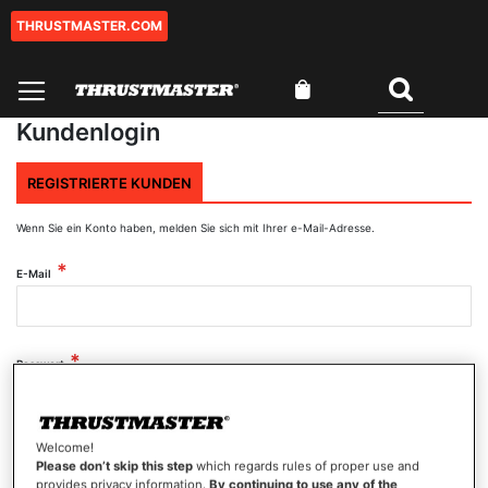
THRUSTMASTER.COM
Zum
Inhalt
springen
Mein Warenkorb
Suchen
Kundenlogin
REGISTRIERTE KUNDEN
Wenn Sie ein Konto haben, melden Sie sich mit Ihrer e-Mail-Adresse.
E-Mail
Passwort
Welcome!
Passwort anzeigen
Please don’t skip this step
which regards rules of proper use and
provides privacy information.
By continuing to use any of the